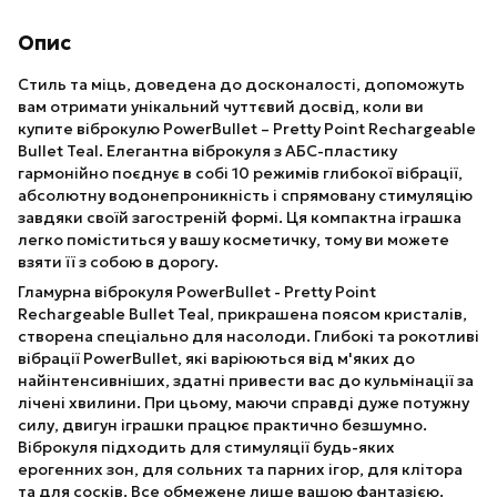
Опис
Стиль та міць, доведена до досконалості, допоможуть
вам отримати унікальний чуттєвий досвід, коли ви
купите віброкулю PowerBullet – Pretty Point Rechargeable
Bullet Teal. Елегантна віброкуля з АБС-пластику
гармонійно поєднує в собі 10 режимів глибокої вібрації,
абсолютну водонепроникність і спрямовану стимуляцію
завдяки своїй загостреній формі. Ця компактна іграшка
легко поміститься у вашу косметичку, тому ви можете
взяти її з собою в дорогу.
Гламурна віброкуля PowerBullet - Pretty Point
Rechargeable Bullet Teal, прикрашена поясом кристалів,
створена спеціально для насолоди. Глибокі та рокотливі
вібрації PowerBullet, які варіюються від м'яких до
найінтенсивніших, здатні привести вас до кульмінації за
лічені хвилини. При цьому, маючи справді дуже потужну
силу, двигун іграшки працює практично безшумно.
Віброкуля підходить для стимуляції будь-яких
ерогенних зон, для сольних та парних ігор, для клітора
та для сосків. Все обмежене лише вашою фантазією.