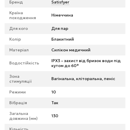
Бренд
Satisfyer
Країна
Німеччина
походження
Для кого
Для пар
Колір
Блакитний
Матеріал
Силікон медичний
IPX3 – захист від бризок води під
Водостійкість
кутом до 60°
Зона
Вагінальна, кліторальна, пеніс
стимуляції
Режими
10
Вібрація
Так
Загальна
130
довжина (мм)
Кількість