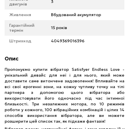
3
двигунів
Живлення
Вбудований акумулятор
Гарантійний
15 років
термін
Штрихкод
4049369016396
Опис
Пропонуємо купити вібратор Satisfyer Endless Love -
унікальний девайс для неї і для нього, який може
доставити саме витончене задоволення! Впливайте на
всі свої ерогенні зони, на кожну чутливу точку на тілі
партнера з допомогою цього вібратора або
використовувати його одночасно під час інтимної
близькості. Три незалежних мотора, по 10 режимів
роботи у кожного, 100 вібраційних комбінацій і цілих 14
способів використання вібратора, але ви можете
розширити цей список так, як підкаже фантазія!