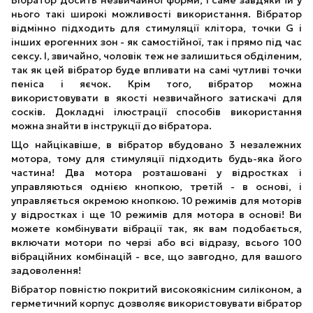
Вібратор досить незвичайної форми, і саме завдяки їй у
нього такі широкі можливості використання. Вібратор
відмінно підходить для стимуляції клітора, точки G і
інших ерогенних зон - як самостійної, так і прямо під час
сексу. І, звичайно, чоловік теж не залишиться обділеним,
так як цей вібратор буде впливати на самі чутливі точки
пеніса і яєчок. Крім того, вібратор можна
використовувати в якості незвичайного затискачі для
сосків. Докладні ілюстрації способів використання
можна знайти в інструкції до вібратора.
Що найцікавіше, в вібратор вбудовано 3 незалежних
мотора, тому для стимуляції підходить будь-яка його
частина! Два мотора розташовані у відростках і
управляються однією кнопкою, третій - в основі, і
управляється окремою кнопкою. 10 режимів для моторів
у відростках і ще 10 режимів для мотора в основі! Ви
можете комбінувати вібрації так, як вам подобається,
включати мотори по черзі або всі відразу, всього 100
вібраційних комбінацій - все, що завгодно, для вашого
задоволення!
Вібратор повністю покритий високоякісним силіконом, а
герметичний корпус дозволяє використовувати вібратор