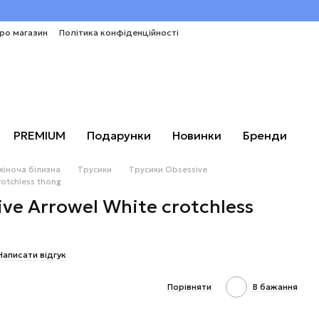
про магазин
Політика конфіденційності
PREMIUM
Подарунки
Новинки
Бренди
жіноча білизна
Трусики
Трусики Obsessive
rotchless thong
ve Arrowel White crotchless
Написати відгук
Порівняти
В бажання