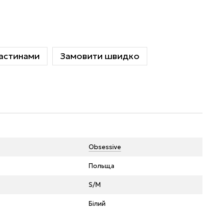
астинами
Замовити швидко
Obsessive
Польща
S/M
Білий