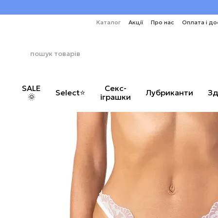
Перейти до основного контенту
Каталог
Акції
Про нас
Оплата і до
SALE
Секс-
Select⭐
Лубриканти
Зд
🌞
іграшки