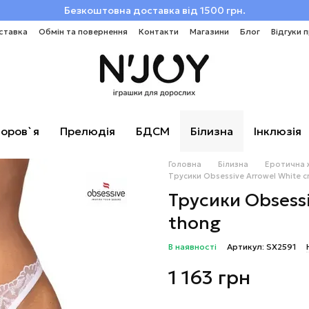
Безкоштовна доставка від 1500 грн.
ставка
Обмін та повернення
Контакти
Магазини
Блог
Відгуки 
оров`я
Прелюдія
БДСМ
Білизна
Інклюзія
Головна
Білизна
Еротична 
Трусики Obsessive Arrowel White c
Трусики Obsessi
thong
В наявності
Артикул: SX2591
1 163 грн