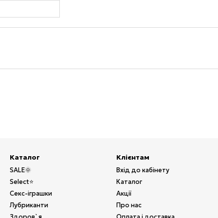
Каталог
Клієнтам
SALE🌞
Вхід до кабінету
Select⭐
Каталог
Секс-іграшки
Акції
Лубриканти
Про нас
Здоров`я
Оплата і доставка