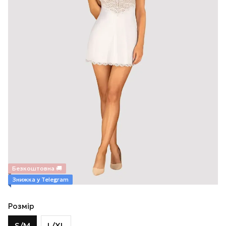
Безкоштовна 🚚
Знижка у Telegram
Розмір
S/M
L/XL