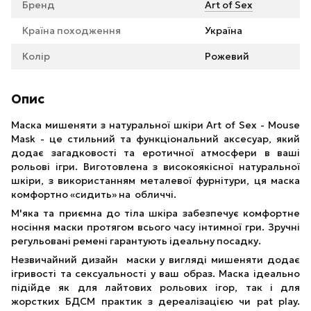
Бренд
Art of Sex
Країна походження
Україна
Колір
Рожевий
Опис
Маска мишеняти з натуральної шкіри Art of Sex - Mouse
Mask - це стильний та функціональний аксесуар, який
додає загадковості та еротичної атмосфери в ваші
рольові ігри. Виготовлена з високоякісної натуральної
шкіри, з використанням металевої фурнітури, ця маска
комфортно «сидить» на обличчі.
М'яка та приємна до тіла шкіра забезпечує комфортне
носіння маски протягом всього часу інтимної гри. Зручні
регульовані ремені гарантують ідеальну посадку.
Незвичайний дизайн маски у вигляді мишеняти додає
ігривості та сексуальності у ваш образ. Маска ідеально
підійде як для лайтових рольових ігор, так і для
жорстких БДСМ практик з дереалізацією чи pat play.