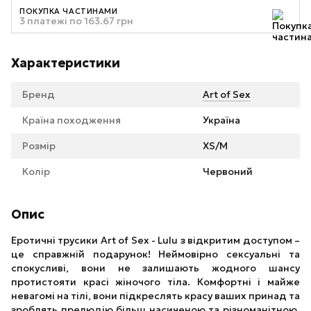
ПОКУПКА ЧАСТИНАМИ
3 платежі по 163.67 грн
Характеристики
Бренд
Art of Sex
Країна походження
Україна
Розмір
XS/M
Колір
Червоний
Опис
Еротичні трусики Art of Sex - Lulu з відкритим доступом –
це справжній подарунок! Неймовірно сексуальні та
спокусливі, вони не залишають жодного шансу
протистояти красі жіночого тіла. Комфортні і майже
невагомі на тілі, вони підкреслять красу ваших принад та
зроблять прелюдію більш насиченою та різноманітною.