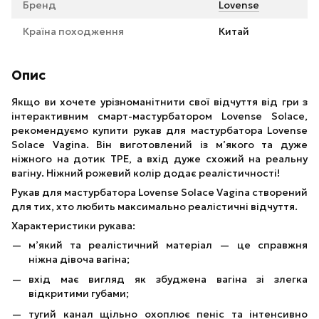
Бренд
Lovense
Країна походження
Китай
Опис
Якщо ви хочете урізноманітнити свої відчуття від гри з
інтерактивним смарт-мастурбатором Lovense Solace,
рекомендуємо купити рукав для мастурбатора Lovense
Solace Vagina. Він виготовлений із м’якого та дуже
ніжного на дотик TPE, а вхід дуже схожий на реальну
вагіну. Ніжний рожевий колір додає реалістичності!
Рукав для мастурбатора Lovense Solace Vagina створений
для тих, хто любить максимально реалістичні відчуття.
Характеристики рукава:
м’який та реалістичний матеріал — це справжня
ніжна дівоча вагіна;
вхід має вигляд як збуджена вагіна зі злегка
відкритими губами;
тугий канал щільно охоплює пеніс та інтенсивно