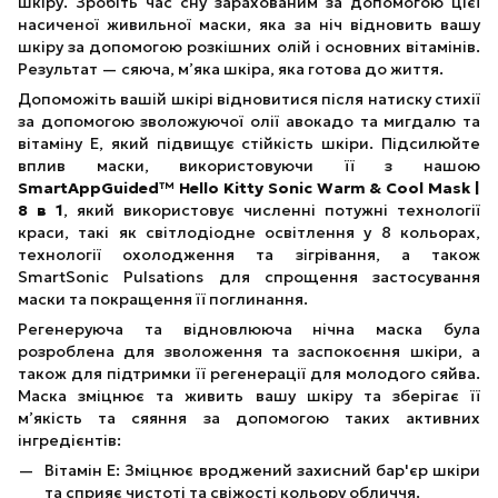
шкіру. Зробіть час сну зарахованим за допомогою цієї
насиченої живильної маски, яка за ніч відновить вашу
шкіру за допомогою розкішних олій і основних вітамінів.
Результат — сяюча, м’яка шкіра, яка готова до життя.
Допоможіть вашій шкірі відновитися після натиску стихії
за допомогою зволожуючої олії авокадо та мигдалю та
вітаміну Е, який підвищує стійкість шкіри. Підсилюйте
вплив маски, використовуючи її з нашою
SmartAppGuided™ Hello Kitty Sonic Warm & Cool Mask |
8 в 1
, який використовує численні потужні технології
краси, такі як світлодіодне освітлення у 8 кольорах,
технології охолодження та зігрівання, а також
SmartSonic Pulsations для спрощення застосування
маски та покращення її поглинання.
Регенеруюча та відновлююча нічна маска була
розроблена для зволоження та заспокоєння шкіри, а
також для підтримки її регенерації для молодого сяйва.
Маска зміцнює та живить вашу шкіру та зберігає її
м’якість та сяяння за допомогою таких активних
інгредієнтів:
Вітамін Е: Зміцнює вроджений захисний бар'єр шкіри
та сприяє чистоті та свіжості кольору обличчя.