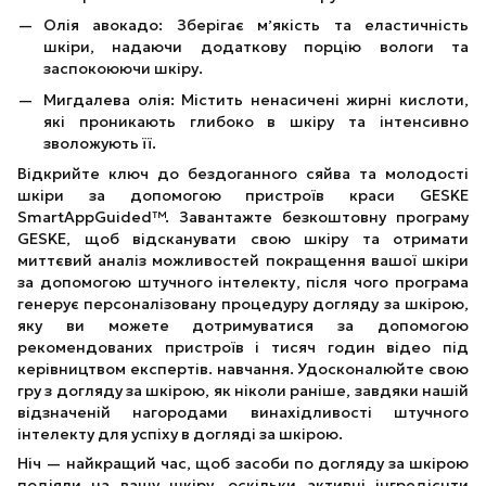
Олія авокадо: Зберігає мʼякість та еластичність
шкіри, надаючи додаткову порцію вологи та
заспокоюючи шкіру.
Мигдалева олія: Містить ненасичені жирні кислоти,
які проникають глибоко в шкіру та інтенсивно
зволожують її.
Відкрийте ключ до бездоганного сяйва та молодості
шкіри за допомогою пристроїв краси GESKE
SmartAppGuided™. Завантажте безкоштовну програму
GESKE, щоб відсканувати свою шкіру та отримати
миттєвий аналіз можливостей покращення вашої шкіри
за допомогою штучного інтелекту, після чого програма
генерує персоналізовану процедуру догляду за шкірою,
яку ви можете дотримуватися за допомогою
рекомендованих пристроїв і тисяч годин відео під
керівництвом експертів. навчання. Удосконалюйте свою
гру з догляду за шкірою, як ніколи раніше, завдяки нашій
відзначеній нагородами винахідливості штучного
інтелекту для успіху в догляді за шкірою.
Ніч — найкращий час, щоб засоби по догляду за шкірою
подіяли на вашу шкіру, оскільки активні інгредієнти