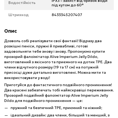
IPX3 – захист від бризок води
Водостійкість
під кутом до 60°
Штрихкод
8433345207407
Опис
Дозволь собі реалізувати свої фантазії! Відразу два
розкішні пеніси, пружні й привабливі, готові
задовольняти тебе знову і знову. Пропонуємо купити
прозорий фалоімітатор Alive Imperium Jelly Dildo,
виготовлений з якісного та приємного на дотик TPE. Два
члени відчутного розміру (19 та 17 см) на потужній
присосці дуже детально виготовлені. Можна мити та
використовувати у воді!
Приготуйся до фантастичного подвійного проникнення!
Два красені забезпечать тобі найяскравіші переживання.
Прозорий подвійний фалоімітатор Alive Imperium Jelly
Dildo для подвійного проникнення — це:
пружний та безпечний TPE, приємний та ніжний;
ідеальний дизайн: два члени, більший та менший, з