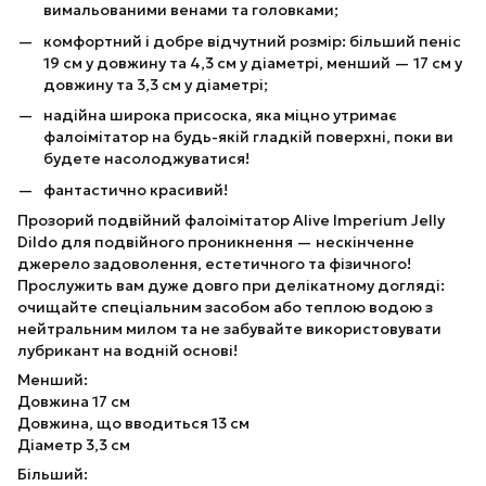
вимальованими венами та головками;
комфортний і добре відчутний розмір: більший пеніс
19 см у довжину та 4,3 см у діаметрі, менший — 17 см у
довжину та 3,3 см у діаметрі;
надійна широка присоска, яка міцно утримає
фалоімітатор на будь-якій гладкій поверхні, поки ви
будете насолоджуватися!
фантастично красивий!
Прозорий подвійний фалоімітатор Alive Imperium Jelly
Dildo для подвійного проникнення — нескінченне
джерело задоволення, естетичного та фізичного!
Прослужить вам дуже довго при делікатному догляді:
очищайте спеціальним засобом або теплою водою з
нейтральним милом та не забувайте використовувати
лубрикант на водній основі!
Менший:
Довжина 17 см
Довжина, що вводиться 13 см
Діаметр 3,3 см
Більший: