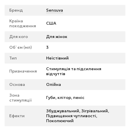
Бренд
Sensuva
Країна
США
походження
Для кого
Для жінок
Об`єм (мл)
3
Тип
Неїстівний
Стимуляція та підсилення
Призначення
відчуттів
Основа
Олійна
Зона
Губи, клітор, пеніс
стимуляції
Збуджувальний, Зігрівальний,
Ефекти
Підвищення чутливості,
Поколюючий