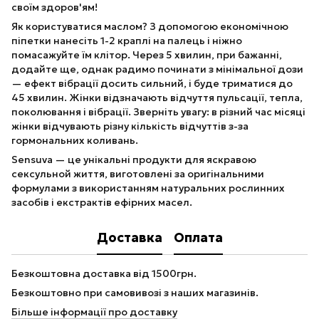
своїм здоров'ям!
Як користуватися маслом? З допомогою економічною
піпетки нанесіть 1-2 краплі на палець і ніжно
помасажуйте їм клітор. Через 5 хвилин, при бажанні,
додайте ще, однак радимо починати з мінімальної дози
— ефект вібрації досить сильний, і буде триматися до
45 хвилин. Жінки відзначають відчуття пульсації, тепла,
поколювання і вібрації. Зверніть увагу: в різний час місяці
жінки відчувають різну кількість відчуттів з-за
гормональних коливань.
Sensuva — це унікальні продукти для яскравою
сексульной життя, виготовлені за оригінальними
формулами з використанням натуральних рослинних
засобів і екстрактів ефірних масел.
Доставка
Оплата
Безкоштовна доставка від 1500грн.
Безкоштовно при самовивозі з наших магазинів.
Більше інформації про доставку