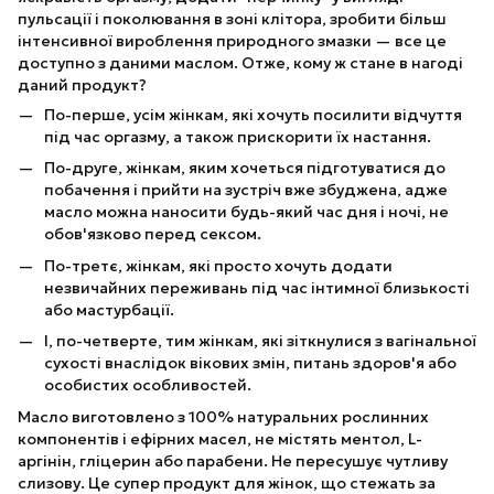
пульсації і поколювання в зоні клітора, зробити більш
інтенсивної вироблення природного змазки — все це
доступно з даними маслом. Отже, кому ж стане в нагоді
даний продукт?
По-перше, усім жінкам, які хочуть посилити відчуття
під час оргазму, а також прискорити їх настання.
По-друге, жінкам, яким хочеться підготуватися до
побачення і прийти на зустріч вже збуджена, адже
масло можна наносити будь-який час дня і ночі, не
обов'язково перед сексом.
По-третє, жінкам, які просто хочуть додати
незвичайних переживань під час інтимної близькості
або мастурбації.
І, по-четверте, тим жінкам, які зіткнулися з вагінальної
сухості внаслідок вікових змін, питань здоров'я або
особистих особливостей.
Масло виготовлено з 100% натуральних рослинних
компонентів і ефірних масел, не містять ментол, L-
аргінін, гліцерин або парабени. Не пересушує чутливу
слизову. Це супер продукт для жінок, що стежать за