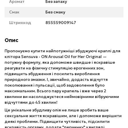
Аромат
Без запаху
Смак
Без смаку
Штрихкод
855559009147
Опис
Пропонуємо купити найпотужніші збуджуючі краплі для
клітора Sensuva - ON Arousal Oil for Her Original —
потужну формулу, яка допоможе швидше і яскравіше
реагувати на фізичну стимуляцію ерогенних зон,
підвищить збудження і посилить вироблення
природного змазки. І, звичайно, додасть відчуття
поколювання і пульсації, щоб задоволення було
максимальним. Всього пару крапель і вже через 2
хвилини ви насолоджуєтеся неймовірними вібруючими
відчуттями до 45 хвилин!
Це унікальне збудливу олія не лише зробить ваше
сексуальне життя яскравішим, але і допоможе вирішити
деякі проблеми. Підвищити чутливість, підсилити
яскравість оргазму, додати "перчинку" у вигляді