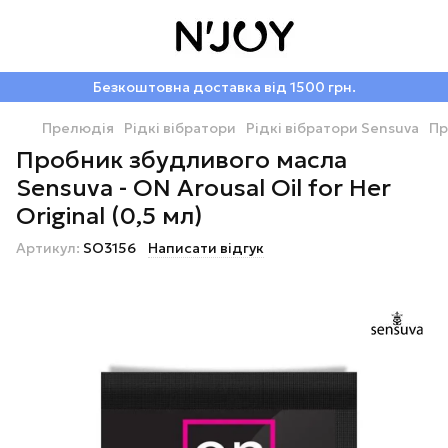
Безкоштовна доставка від 1500 грн.
Прелюдія
Рідкі вібратори
Рідкі вібратори Sensuva
Пр
Пробник збудливого масла
Sensuva - ON Arousal Oil for Her
Original (0,5 мл)
Артикул:
SO3156
Написати відгук