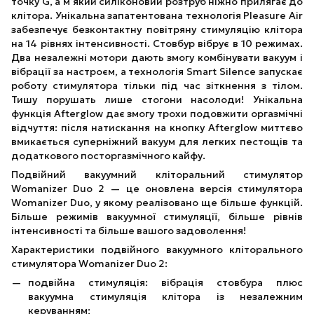
точку G, а м’який силіконовий розтруб ніжно прилягає до
клітора. Унікальна запатентована технологія Pleasure Air
забезпечує безконтактну повітряну стимуляцію клітора
на 14 рівнях інтенсивності. Стовбур вібрує в 10 режимах.
Два незалежні мотори дають змогу комбінувати вакуум і
вібрації за настроєм, а технологія Smart Silence запускає
роботу стимулятора тільки під час зіткнення з тілом.
Тишу порушать лише стогони насолоди! Унікальна
функція Afterglow дає змогу трохи подовжити оргазмічні
відчуття: після натискання на кнопку Afterglow миттєво
вмикається суперніжний вакуум для легких пестощів та
додаткового посторгазмічного кайфу.
Подвійний вакуумний кліторальний стимулятор
Womanizer Duo 2 — це оновлена версія стимулятора
Womanizer Duo, у якому реалізовано ще більше функцій.
Більше режимів вакуумної стимуляції, більше рівнів
інтенсивності та більше вашого задоволення!
Характеристики подвійного вакуумного кліторального
стимулятора Womanizer Duo 2:
подвійна стимуляція: вібрація стовбура плюс
вакуумна стимуляція клітора із незалежним
керуванням;