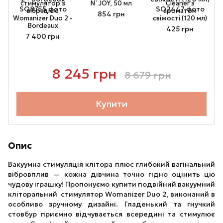
стимулятор з
N`JOY, 50 мл
Cleaner з
в
вібрацією
ароматом
854 грн
Womanizer Duo 2 -
свіжості (120 мл)
Bordeaux
425 грн
7 400 грн
8 245 грн
8 679 грн
Купити
Опис
Вакуумна стимуляція клітора плюс глибокий вагінальний
вібровплив — кожна дівчина точно гідно оцінить цю
чудову іграшку! Пропонуємо купити подвійний вакуумний
кліторальний стимулятор Womanizer Duo 2, виконаний в
особливо зручному дизайні. Гладенький та гнучкий
стовбур приємно відчувається всередині та стимулює