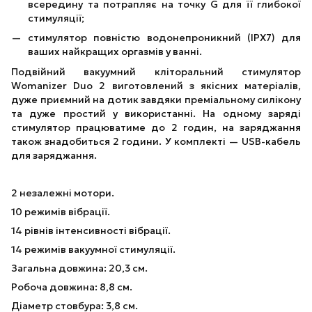
всередину та потрапляє на точку G для її глибокої
стимуляції;
стимулятор повністю водонепроникний (IPX7) для
ваших найкращих оргазмів у ванні.
Подвійний вакуумний кліторальний стимулятор
Womanizer Duo 2 виготовлений з якісних матеріалів,
дуже приємний на дотик завдяки преміальному силікону
та дуже простий у використанні. На одному заряді
стимулятор працюватиме до 2 годин, на заряджання
також знадобиться 2 години. У комплекті — USB-кабель
для заряджання.
2 незалежні мотори.
10 режимів вібрації.
14 рівнів інтенсивності вібрації.
14 режимів вакуумної стимуляції.
Загальна довжина: 20,3 см.
Робоча довжина: 8,8 см.
Діаметр стовбура: 3,8 см.