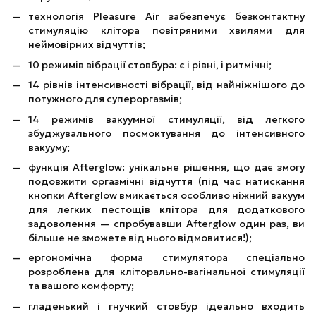
технологія Pleasure Air забезпечує безконтактну
стимуляцію клітора повітряними хвилями для
неймовірних відчуттів;
10 режимів вібрації стовбура: є і рівні, і ритмічні;
14 рівнів інтенсивності вібрації, від найніжнішого до
потужного для супероргазмів;
14 режимів вакуумної стимуляції, від легкого
збуджувального посмоктування до інтенсивного
вакууму;
функція Afterglow: унікальне рішення, що дає змогу
подовжити оргазмічні відчуття (під час натискання
кнопки Afterglow вмикається особливо ніжний вакуум
для легких пестощів клітора для додаткового
задоволення — спробувавши Afterglow один раз, ви
більше не зможете від нього відмовитися!);
ергономічна форма стимулятора спеціально
розроблена для кліторально-вагінальної стимуляції
та вашого комфорту;
гладенький і гнучкий стовбур ідеально входить