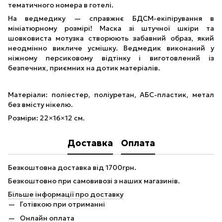
тематичного номера в готелі.
На ведмедику — справжнє БДСМ-екіпірування в
мініатюрному розмірі! Маска зі штучної шкіри та
шовковиста мотузка створюють забавний образ, який
неодмінно викличе усмішку. Ведмедик виконаний у
ніжному персиковому відтінку і виготовлений із
безпечних, приємних на дотик матеріалів.
Матеріали: поліестер, поліуретан, АБС-пластик, метал
без вмісту нікелю.
Розміри: 22×16×12 см.
Доставка
Оплата
Безкоштовна доставка від 1700грн.
Безкоштовно при самовивозі з наших магазинів.
Більше інформації про доставку
Готівкою при отриманні
Онлайн оплата