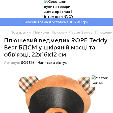
Безкоштовна доставка від 1700 грн.
Подарунки
Приколи
Приколи Master Series
Плюшевий 
Плюшевий ведмедик ROPE Teddy
Bear БДСМ у шкіряній масці та
обв’язці, 22x16x12 см
Артикул:
SO9816
Написати відгук