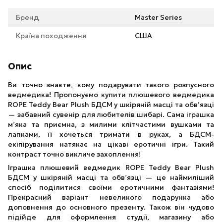
Бренд
Master Series
Країна походження
США
Опис
Ви точно знаєте, кому подарувати такого розпусного
ведмедика! Пропонуємо купити плюшевого ведмедика
ROPE Teddy Bear Plush БДСМ у шкіряній масці та обв’язці
— забавний сувенір для любителів шибарі. Сама іграшка
м’яка та приємна, з милими клітчастими вушками та
лапками, її хочеться тримати в руках, а БДСМ-
екіпірування натякає на цікаві еротичні ігри. Такий
контраст точно викличе захоплення!
Іграшка плюшевий ведмедик ROPE Teddy Bear Plush
БДСМ у шкіряній масці та обв’язці — це наймиліший
спосіб поділитися своїми еротичними фантазіями!
Прекрасний варіант невеликого подарунка або
доповнення до основного презенту. Також він чудово
підійде для оформлення студії, магазину або