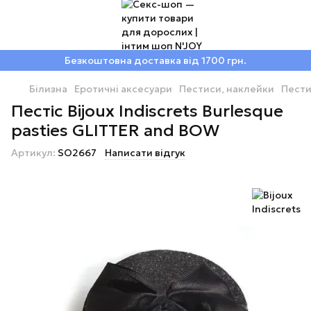
Безкоштовна доставка від 1700 грн.
Білизна
Еротичні аксесуари
Пестиси, наклейки
Пести
Пестіс Bijoux Indiscrets Burlesque
pasties GLITTER and BOW
Артикул:
SO2667
Написати відгук