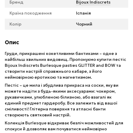
Бренд
Bijoux Indiscrets
Країна походження
Іспанія
Колір
Чорний
Опис
Груди, прикрашені кокетливими бантиками – одне з
найбільш хвильних видовищ. Пропонуємо купити пестіс
Bijoux Indiscrets Burlesque pasties GLITTER and BOW та
створити настрій справжнього кабаре, з його
неймовірною еротикою та магнетизмом.
Пестіс – це мила і збудлива прикраса на соски, яку ви
можете надіти з будь-якими аксесуарами: чокером,
рукавичками, улюбленою білизною, або взагалі як
єдиний предмет гардеробу. Все залежить від вашої
сміливості! Глітерна поверхня та атласні банти
створюють святковий настрій.
Колекція Burlesque відкриває безліч можливостей для
спокуси й дозволяє вам почуватися неймовірно