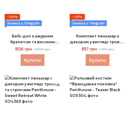
−20%
−29%
Знижка у Telegram
Знижка у Telegram
Бебі-дол з ажурним
Комплект пеньюар з
бралетом та високим
декором у вигляді троянд
розрізом Penthouse -
та стрінгами Penthouse -
806 грн
851 грн
1 007 грн
1 199 грн
Sweet Beast Rose
Sweet Retreat Black
Купити
Купити