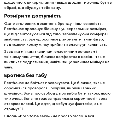
щоденного використання - якщо щодня ти хочеш бути в
образі, що збуджує тебе саму.
Розміри та доступність
Одне з головних досягнень бренду - інклюзивність.
Penthouse пропонує білизну в універсальних розмірах,
що підлаштовуються під тіло, забезпечуючи комфорт і
звабливість. Бренд охоплює різноманітні типи фігур,
надихаючи кожну жінку прийняти власну унікальність.
Завдяки м’яким тканинам, еластичним вставкам і
якісному пошиттю, білизна комфортна в носінні та не
викликає подразнення, навіть якщо залишає мінімум на
уяву.
Еротика без табу
Penthouse не боїться провокувати. Це білизна, яка не
соромиться прозорості, розрізів, вирізів і тонких
шнурівок. Вона про свободу, про вибір бути такою, якою
ти хочеш. Вона не грає за правилами скромності - вона
створює власні. Це одяг, що збуджує фантазію, а не
стримує її.
Слоган «Born to be sexy» - не просто гасло, а вся