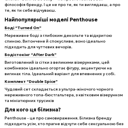
філософія бренду. І це не про те, як ти виглядаєш, а про
те, як ти себе відчуваєш.
Найпопулярніші моделі Penthouse
Боді “Turned On”
Мереживне боді з глибоким декольте та відкритою
спиною. Витончене й спокусливе, воно ідеально
підходить для чуттєвих вечорів.
Бодістокінг “After Dark”
Виготовлений із сітки з великими візерунками, цей
комбінезон ідеально огортає фігуру, акцентуючи на
вигинах тіла. Ідеальний варіант для впевнених у собі.
Комплект “
Double Spice
”
Чудовий сет складається з ультра-жіночого чорного
мереживного топа-бюстгальтера, з квітковим візерунком
та мініатюрних трусиків
Для кого ця білизна?
Penthouse - це про самовираження. Білизна бренду
підходить усім, хто прагне відчути себе сексуальною без