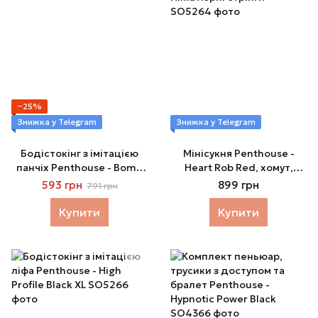
−25%
Знижка у Telegram
Знижка у Telegram
Бодістокінг з імітацією
Мінісукня Penthouse -
панчіх Penthouse - Bomb
Heart Rob Red, хомут,
Squad Black
глибоке декольте,
593 грн
899 грн
791 грн
мініатюрні стрінги
Купити
Купити