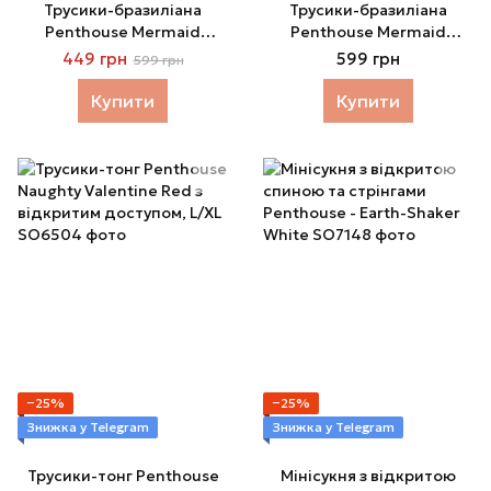
Трусики-бразиліана
Трусики-бразиліана
Penthouse Mermaid
Penthouse Mermaid
Fantasy L/XL Rosa
Fantasy L/XL Black
449 грн
599 грн
599 грн
Купити
Купити
−25%
−25%
Знижка у Telegram
Знижка у Telegram
Трусики-тонг Penthouse
Мінісукня з відкритою