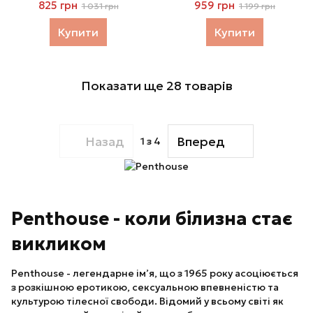
доступом Penthouse -
стрінгами Penthouse -
825 грн
959 грн
1 031 грн
1 199 грн
Libido Boost White
Love on Fire Black
Купити
Купити
Показати ще 28 товарів
Назад
Вперед
1
з 4
Penthouse - коли білизна стає
викликом
Penthouse - легендарне ім’я, що з 1965 року асоціюється
з розкішною еротикою, сексуальною впевненістю та
культурою тілесної свободи. Відомий у всьому світі як