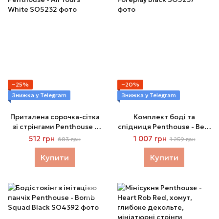
−25%
−20%
Знижка у Telegram
Знижка у Telegram
Приталена сорочка-сітка
Комплект боді та
зі стрінгами Penthouse -
спідниця Penthouse - Best
All Yours White
Foreplay Black
512 грн
1 007 грн
683 грн
1 259 грн
Купити
Купити