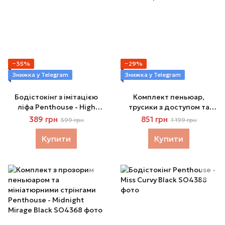
−35%
−29%
Знижка у Telegram
Знижка у Telegram
Бодістокінг з імітацією
Комплект пеньюар,
ліфа Penthouse - High
трусики з доступом та
Profile Black XL
бралет Penthouse -
389 грн
851 грн
599 грн
1 199 грн
Hypnotic Power Black
Купити
Купити