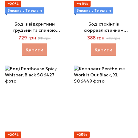
−20%
−46%
Знижка у Telegram
Знижка у Telegram
Боді з відкритими
Бодістокінг із
грудьми та спиною
сюрреалістичним
Penthouse - Turned On
дизайном Penthouse -
729 грн
388 грн
911 грн
719 грн
Black
Wild virus black
Купити
Купити
−20%
−25%