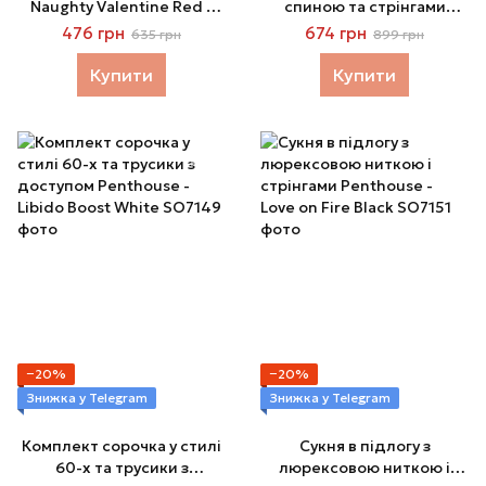
Naughty Valentine Red з
спиною та стрінгами
відкритим доступом, L/XL
Penthouse - Earth-Shaker
476 грн
674 грн
635 грн
899 грн
White
Купити
Купити
−20%
−20%
Знижка у Telegram
Знижка у Telegram
Комплект сорочка у стилі
Сукня в підлогу з
60-х та трусики з
люрексовою ниткою і