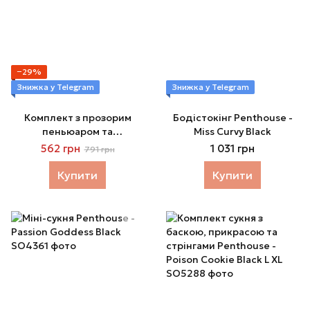
−29%
Знижка у Telegram
Знижка у Telegram
Комплект з прозорим
Бодістокінг Penthouse -
пеньюаром та
Miss Curvy Black
мініатюрними стрінгами
562 грн
1 031 грн
791 грн
Penthouse - Midnight
Mirage Black
Купити
Купити