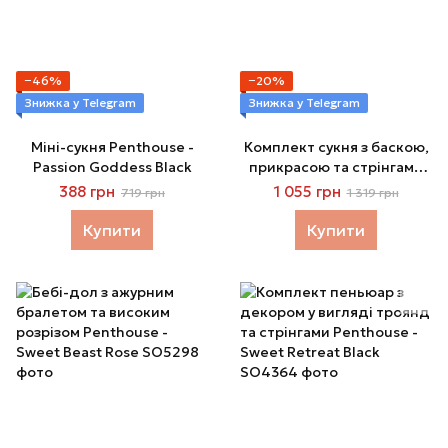
−46%
−20%
Знижка у Telegram
Знижка у Telegram
Міні-сукня Penthouse -
Комплект cукня з баскою,
Passion Goddess Black
прикрасою та стрінгами
Penthouse - Poison Cookie
388 грн
1 055 грн
719 грн
1 319 грн
Black L XL
Купити
Купити