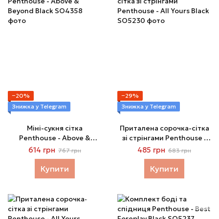
−20%
−29%
Знижка у Telegram
Знижка у Telegram
Міні-сукня сітка
Приталена сорочка-сітка
Penthouse - Above &
зі стрінгами Penthouse -
Beyond Black
All Yours Black
614 грн
485 грн
767 грн
683 грн
Купити
Купити