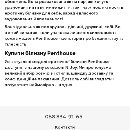
обмежень. Вона розрахована як на пар, які хочуть
урізноманітнити інтимне життя, так і на жінок, які носять
еротичну білизну для себе, заради власного
задоволення й впевненості.
Вона ідеальна як подарунок - дівчині, дружині, собі. Бо
це той випадок, коли упаковка лише підсилює зміст:
кожна модель Penthouse - це історія про бажання, гру та
тілесність.
Купити білизну Penthouse
Усі актуальні моделі еротичної білизни Penthouse
доступні в нашому сексшопі N`Joy. Ми пропонуємо
великий вибір розмірів і стилів, швидку доставку та
конфіденційне пакування. Дозволь собі виглядати і
почуватися неймовірно - щодня.
068 834-91-65
Контакти