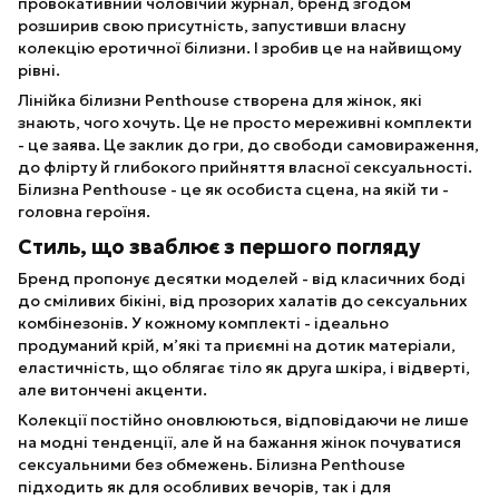
провокативний чоловічий журнал, бренд згодом
розширив свою присутність, запустивши власну
колекцію еротичної білизни. І зробив це на найвищому
рівні.
Лінійка білизни Penthouse створена для жінок, які
знають, чого хочуть. Це не просто мереживні комплекти
- це заява. Це заклик до гри, до свободи самовираження,
до флірту й глибокого прийняття власної сексуальності.
Білизна Penthouse - це як особиста сцена, на якій ти -
головна героїня.
Стиль, що зваблює з першого погляду
Бренд пропонує десятки моделей - від класичних боді
до сміливих бікіні, від прозорих халатів до сексуальних
комбінезонів. У кожному комплекті - ідеально
продуманий крій, м’які та приємні на дотик матеріали,
еластичність, що облягає тіло як друга шкіра, і відверті,
але витончені акценти.
Колекції постійно оновлюються, відповідаючи не лише
на модні тенденції, але й на бажання жінок почуватися
сексуальними без обмежень. Білизна Penthouse
підходить як для особливих вечорів, так і для