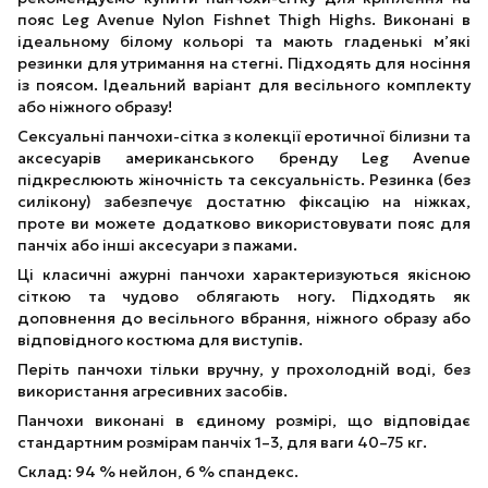
пояс Leg Avenue Nylon Fishnet Thigh Highs. Виконані в
ідеальному білому кольорі та мають гладенькі м’які
резинки для утримання на стегні. Підходять для носіння
із поясом. Ідеальний варіант для весільного комплекту
або ніжного образу!
Сексуальні панчохи-сітка з колекції еротичної білизни та
аксесуарів американського бренду Leg Avenue
підкреслюють жіночність та сексуальність. Резинка (без
силікону) забезпечує достатню фіксацію на ніжках,
проте ви можете додатково використовувати пояс для
панчіх або інші аксесуари з пажами.
Ці класичні ажурні панчохи характеризуються якісною
сіткою та чудово облягають ногу. Підходять як
доповнення до весільного вбрання, ніжного образу або
відповідного костюма для виступів.
Періть панчохи тільки вручну, у прохолодній воді, без
використання агресивних засобів.
Панчохи виконані в єдиному розмірі, що відповідає
стандартним розмірам панчіх 1–3, для ваги 40–75 кг.
Склад: 94 % нейлон, 6 % спандекс.