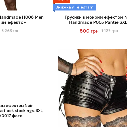
Знижка у Telegram
 Handmade H006 Men
Трусики з мокрим ефектом N
крим ефектом
Handmade P005 Pantie 3XL
відкриваються збоку
800 грн
3 263 грн
1 127 грн