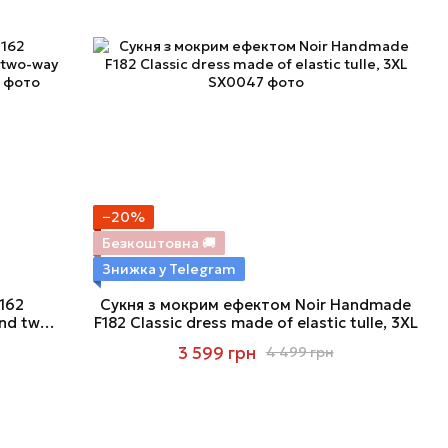
−20%
Безкоштовна 🚚
Знижка у Telegram
162
Сукня з мокрим ефектом Noir Handmade
and two-
F182 Classic dress made of elastic tulle, 3XL
ект
3 599 грн
4 499 грн