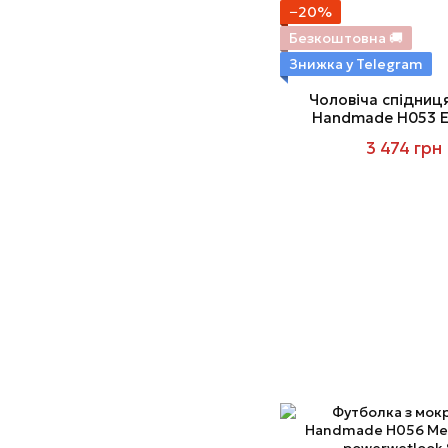
−20%
Безкоштовна 🚚
Знижка у Telegram
Чоловіча спідниця
Handmade H053 Ec
gladiator ski
3 474 грн