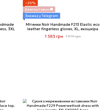
−20%
Безкоштовна 🚚
Знижка у Telegram
andmade
Мітенки Noir Handmade F213 Elastic eco
ess, 3XL
leather fingerless gloves, XL, екошкіра
1 583 грн
1 979 грн