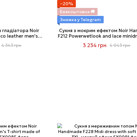
−20%
Безкоштовна 🚚
Знижка у Telegram
 гладіатора Noir
Сукня з мокрим ефектом Noir H
o leather men's
F212 Powerwetlook and lace minidr
rt, екошкіра
3 234 грн
4 343 грн
4 043 грн