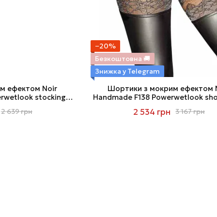
−20%
Безкоштовна 🚚
Знижка у Telegram
м ефектом Noir
Шортики з мокрим ефектом 
wetlook stockings,
Handmade F138 Powerwetlook sho
 мисків
2 534 грн
2 639 грн
3 167 грн