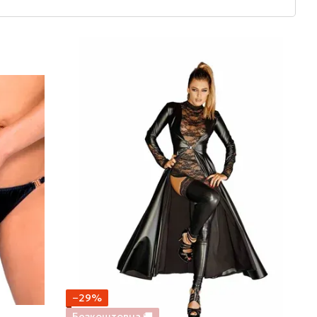
−29%
Безкоштовна 🚚