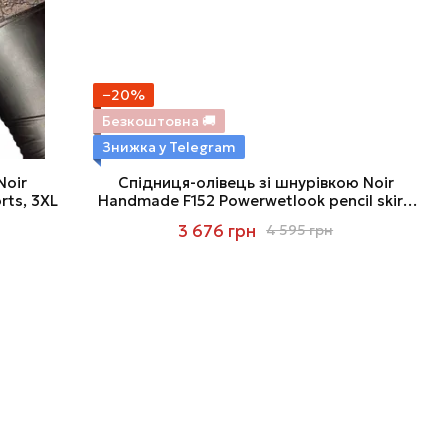
−20%
Безкоштовна 🚚
Знижка у Telegram
Noir
Спідниця-олівець зі шнурівкою Noir
rts, 3XL
Handmade F152 Powerwetlook pencil skirt,
3XL, з мокрим ефектом
3 676 грн
4 595 грн