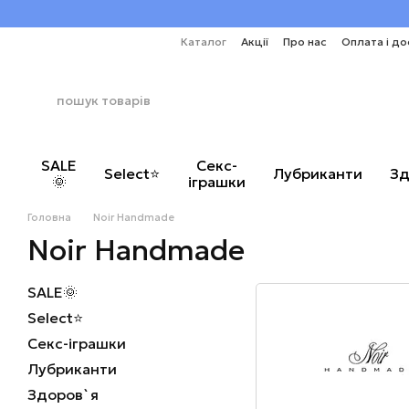
Перейти до основного контенту
Каталог
Акції
Про нас
Оплата і до
SALE
Секс-
Select⭐
Лубриканти
Зд
🌞
іграшки
Головна
Noir Handmade
Noir Handmade
SALE🌞
Select⭐
Секс-іграшки
Лубриканти
Здоров`я