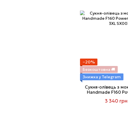
−20%
Безкоштовна 🚚
Знижка у Telegram
Сукня-олівець з мо
Handmade F160 Pow
dress
3 340 грн