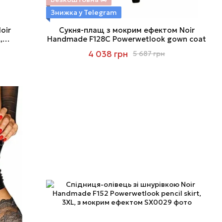
Знижка у Telegram
oir
Сукня-плащ з мокрим ефектом Noir
,
Handmade F128C Powerwetlook gown coat
4 038 грн
5 687 грн