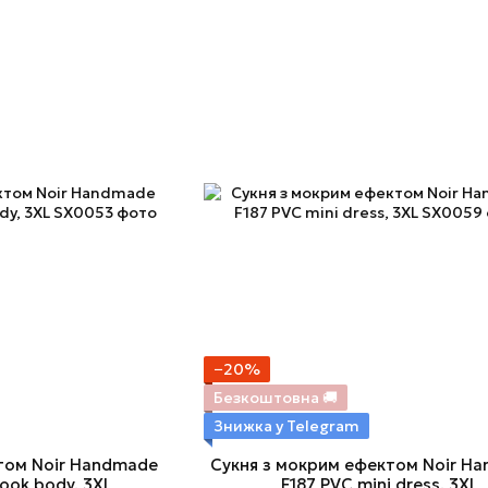
−20%
Безкоштовна 🚚
Знижка у Telegram
том Noir Handmade
Сукня з мокрим ефектом Noir H
ook body, 3XL
F187 PVC mini dress, 3XL