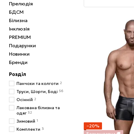
Прелюдія
БДСМ
Білизна
Інклюзія
PREMIUM
Подарунки
Новинки
Бренди
Розділ
2
Панчохи та колготи
56
Труси, Шорти, Боді
2
Осінній
Лакована білизна та
52
одяг
1
Зимовий
−20%
3
Комплекти
Безкоштовна 🚚