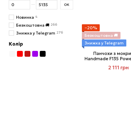
Від Ціна, грн
До Ціна, грн
ОК
4
Новинка
266
Безкоштовна 🚚
−20%
276
Знижка у Telegram
Безкоштовна 🚚
Знижка у Telegram
Колір
Панчохи з мокри
Handmade F135 Power
3XL, без
2 111 грн