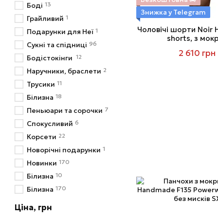
13
Боді
Знижка у Telegram
1
Грайливий
Чоловічі шорти Noir
1
Подарунки для Неї
shorts, з мо
96
Сукні та спідниці
2 610 грн
12
Бодістокінги
2
Наручники, браслети
11
Трусики
18
Білизна
7
Пеньюари та сорочки
6
Спокусливий
22
Корсети
1
Новорічні подарунки
170
Новинки
10
Білизна
170
Білизна
Ціна, грн