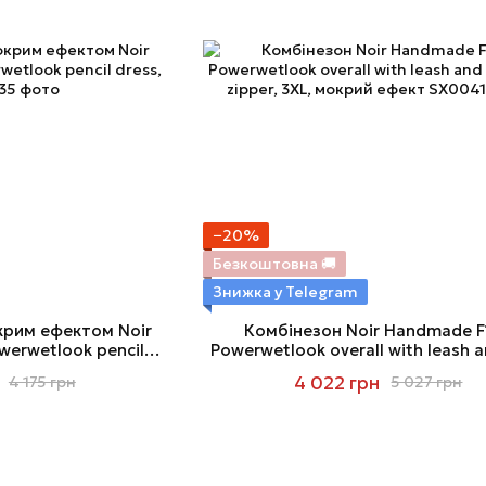
−20%
Безкоштовна 🚚
Знижка у Telegram
крим ефектом Noir
Комбінезон Noir Handmade F
erwetlook pencil
Powerwetlook overall with leash 
, 3XL
way zipper, 3XL, мокрий еф
4 022 грн
4 175 грн
5 027 грн