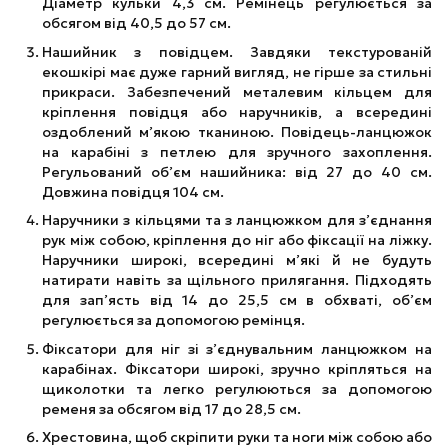
Діаметр кульки 4,3 см. Ремінець регулюється за
обсягом від 40,5 до 57 см.
Нашийник з повідцем. Завдяки текстурованій
екошкірі має дуже гарний вигляд, не гірше за стильні
прикраси. Забезпечений металевим кільцем для
кріплення повідця або наручників, а всередині
оздоблений м’якою тканиною. Повідець-ланцюжок
на карабіні з петлею для зручного захоплення.
Регульований об’єм нашийника: від 27 до 40 см.
Довжина повідця 104 см.
Наручники з кільцями та з ланцюжком для з’єднання
рук між собою, кріплення до ніг або фіксації на ліжку.
Наручники широкі, всередині м’які й не будуть
натирати навіть за щільного прилягання. Підходять
для зап’ясть від 14 до 25,5 см в обхваті, об’єм
регулюється за допомогою ремінця.
Фіксатори для ніг зі з’єднувальним ланцюжком на
карабінах. Фіксатори широкі, зручно кріпляться на
щиколотки та легко регулюються за допомогою
ременя за обсягом від 17 до 28,5 см.
Хрестовина, щоб скріпити руки та ноги між собою або