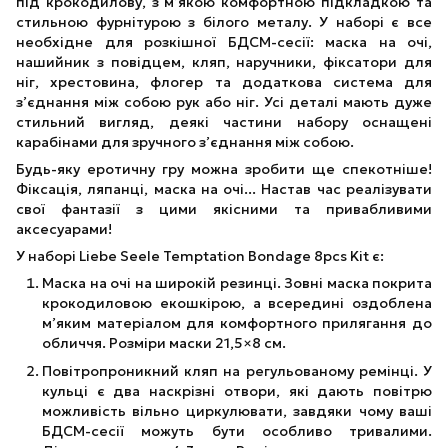
під крокодилову, з м’якою комфортною підкладкою та
стильною фурнітурою з білого металу. У наборі є все
необхідне для розкішної БДСМ-сесії: маска на очі,
нашийник з повідцем, кляп, наручники, фіксатори для
ніг, хрестовина, флогер та додаткова система для
з’єднання між собою рук або ніг. Усі деталі мають дуже
стильний вигляд, деякі частини набору оснащені
карабінами для зручного з’єднання між собою.
Будь-яку еротичну гру можна зробити ще спекотніше!
Фіксація, ляпанці, маска на очі... Настав час реалізувати
свої фантазії з цими якісними та привабливими
аксесуарами!
У наборі Liebe Seele Temptation Bondage 8pcs Kit є:
Маска на очі на широкій резинці. Зовні маска покрита
крокодиловою екошкірою, а всередині оздоблена
м’яким матеріалом для комфортного прилягання до
обличчя. Розміри маски 21,5×8 см.
Повітропроникний кляп на регульованому ремінці. У
кульці є два наскрізні отвори, які дають повітрю
можливість вільно циркулювати, завдяки чому ваші
БДСМ-сесії можуть бути особливо тривалими.