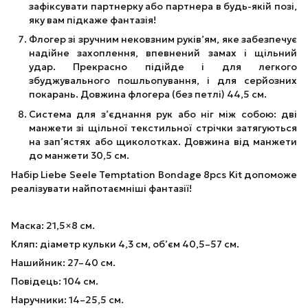
зафіксувати партнерку або партнера в будь-якій позі,
яку вам підкаже фантазія!
Флогер зі зручним нековзним руків’ям, яке забезпечує
надійне захоплення, впевнений замах і щільний
удар. Прекрасно підійде і для легкого
збуджувального пошльопування, і для серйозних
покарань. Довжина флогера (без петлі) 44,5 см.
Система для з’єднання рук або ніг між собою: дві
манжети зі щільної текстильної стрічки затягуються
на зап’ястях або щиколотках. Довжина від манжети
до манжети 30,5 см.
Набір Liebe Seele Temptation Bondage 8pcs Kit допоможе
реалізувати найпотаємніші фантазії!
Маска: 21,5×8 см.
Кляп: діаметр кульки 4,3 см, об’єм 40,5–57 см.
Нашийник: 27–40 см.
Повідець: 104 см.
Наручники: 14–25,5 см.