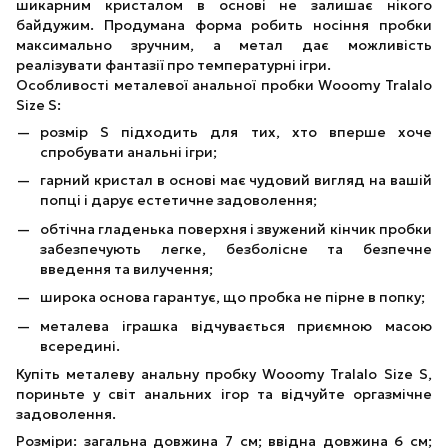
шикарним кристалом в основі не залишає нікого
байдужим. Продумана форма робить носіння пробки
максимально зручним, а метал дає можливість
реалізувати фантазії про температурні ігри.
Особливості металевої анальної пробки Wooomy Tralalo
Size S:
розмір S підходить для тих, хто вперше хоче
спробувати анальні ігри;
гарний кристал в основі має чудовий вигляд на вашій
попці і дарує естетичне задоволення;
обтічна гладенька поверхня і звужений кінчик пробки
забезпечують легке, безболісне та безпечне
введення та вилучення;
широка основа гарантує, що пробка не пірне в попку;
металева іграшка відчувається приємною масою
всередині.
Купіть металеву анальну пробку Wooomy Tralalo Size S,
пориньте у світ анальних ігор та відчуйте оргазмічне
задоволення.
Розміри: загальна довжина 7 см; ввідна довжина 6 см;