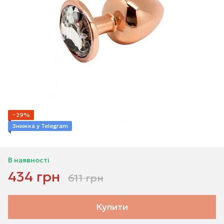
−29%
Знижка у Telegram
В наявності
434 грн
611 грн
Купити