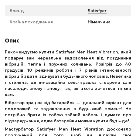
Бренд
Satisfyer
Країна походження
Німеччина
Опис
Рекомендуємо купити Satisfyer Men Heat Vibration, який
подарує вам нереальне задоволення від поєднання
вібрацій, тепла і пружних коливань. Розігрів до 40
градусів, 10 режимів роботи і 7 рівнів інтенсивності
вібрацій здатні здивувати будь-якого чоловіка. Невелика
і стильна, ця інноваційна секс-іграшка створена для
насолоди, знову і знову, так, як цього хочеться тільки
вам.
Вібратор працює від батарейок — ідеальний варіант для
подорожей та задоволення в будь-який момент! Не
потрібно брати із собою зайвий кабель і думати про
підзаряджання, адже батарейки можна купити будь-де!
Мастурбатор Satisfyer Men Heat Vibration досконало
продуманий для того, щоб ви відчули свої