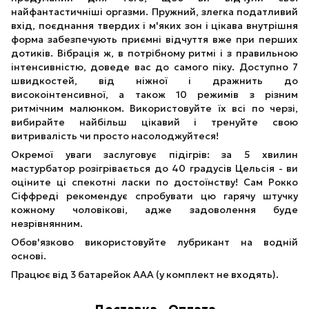
найфантастичніші оргазми. Пружний, злегка податливий
вхід, поєднання твердих і м'яких зон і цікава внутрішня
форма забезпечують приємні відчуття вже при перших
дотиків. Вібрація ж, в потрібному ритмі і з правильною
інтенсивністю, доведе вас до самого піку. Доступно 7
швидкостей, від ніжної і дражнить до
високоінтенсивної, а також 10 режимів з різним
ритмічним малюнком. Використовуйте їх всі по черзі,
вибирайте найбільш цікавий і тренуйте свою
витривалість чи просто насолоджуйтеся!
Окремої уваги заслуговує підігрів: за 5 хвилин
мастурбатор розігрівається до 40 градусів Цельсія - ви
оціните ці спекотні ласки по достоїнству! Сам Рокко
Сіффреді рекомендує спробувати цю гарячу штучку
кожному чоловікові, адже задоволення буде
незрівнянним.
Обов'язково використовуйте лубрикант на водній
основі.
Працює від 3 батарейок ААА (у комплект не входять).