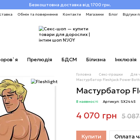
Безкоштовна доставка від 1700 грн.
ставка
Обмін та повернення
Контакти
Магазини
Блог
Відгуки 
оров`я
Прелюдія
БДСМ
Білизна
Інклюзія
Головна
Секс-іграшки
Для 
Мастурбатор Fleshjack Power Bot
Мастурбатор Fl
В наявності
Артикул: SX2445
4 070 грн
5 087
Купити
Оплата ч