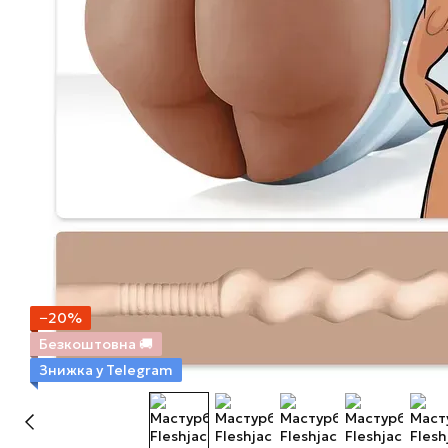
−20%
Безкоштовна 🚚
Знижка у Telegram