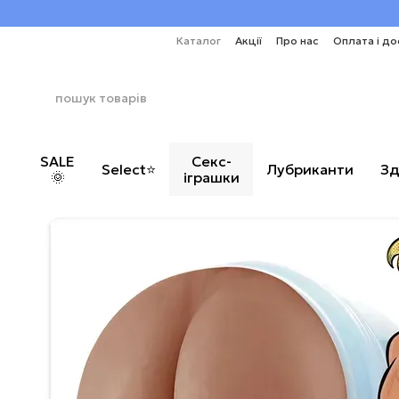
Перейти до основного контенту
Каталог
Акції
Про нас
Оплата і до
SALE
Секс-
Select⭐
Лубриканти
Зд
🌞
іграшки