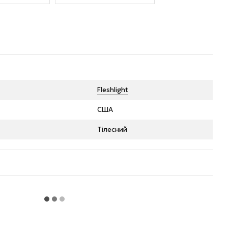
Fleshlight
США
Тілесний