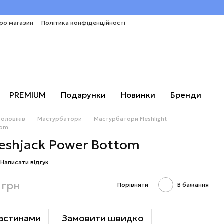
про магазин
Політика конфіденційності
PREMIUM
Подарунки
Новинки
Бренди
чоловіків
Мастурбатори
Мастурбатори Fleshlight
tom
eshjack Power Bottom
Написати відгук
 грн
Порівняти
В бажання
астинами
Замовити швидко