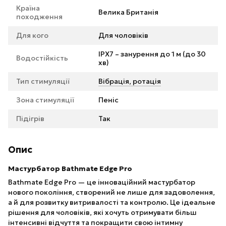
Країна
Велика Британія
походження
Для кого
Для чоловіків
IPX7 – занурення до 1 м (до 30
Водостійкість
хв)
Тип стимуляції
Вібрація, ротація
Зона стимуляції
Пеніс
Підігрів
Так
Опис
Мастурбатор Bathmate Edge Pro
Bathmate Edge Pro — це інноваційний мастурбатор
нового покоління, створений не лише для задоволення,
а й для розвитку витривалості та контролю. Це ідеальне
рішення для чоловіків, які хочуть отримувати більш
інтенсивні відчуття та покращити свою інтимну