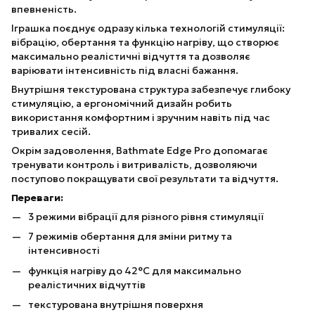
впевненість.
Іграшка поєднує одразу кілька технологій стимуляції:
вібрацію, обертання та функцію нагріву, що створює
максимально реалістичні відчуття та дозволяє
варіювати інтенсивність під власні бажання.
Внутрішня текстурована структура забезпечує глибоку
стимуляцію, а ергономічний дизайн робить
використання комфортним і зручним навіть під час
тривалих сесій.
Окрім задоволення, Bathmate Edge Pro допомагає
тренувати контроль і витривалість, дозволяючи
поступово покращувати свої результати та відчуття.
Переваги:
3 режими вібрації для різного рівня стимуляції
7 режимів обертання для зміни ритму та
інтенсивності
функція нагріву до 42°C для максимально
реалістичних відчуттів
текстурована внутрішня поверхня