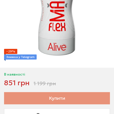
−29%
Знижка у Telegram
В наявності
851 грн
1 199 грн
Купити