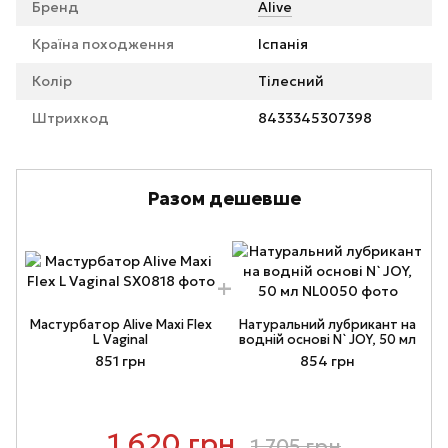
Бренд
Alive
Країна походження
Іспанія
Колір
Тілесний
Штрихкод
8433345307398
Разом дешевше
Мастурбатор Alive Maxi Flex
Натуральний лубрикант на
L Vaginal
водній основі N`JOY, 50 мл
851 грн
854 грн
1 620 грн
1 705 грн