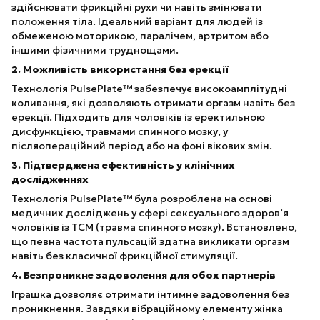
здійснювати фрикційні рухи чи навіть змінювати
положення тіла. Ідеальний варіант для людей із
обмеженою моторикою, паралічем, артритом або
іншими фізичними труднощами.
2. Можливість використання без ерекції
Технологія PulsePlate™ забезпечує високоамплітудні
коливання, які дозволяють отримати оргазм навіть без
ерекції. Підходить для чоловіків із еректильною
дисфункцією, травмами спинного мозку, у
післяопераційний період або на фоні вікових змін.
3. Підтверджена ефективність у клінічних
дослідженнях
Технологія PulsePlate™ була розроблена на основі
медичних досліджень у сфері сексуального здоров’я
чоловіків із ТСМ (травма спинного мозку). Встановлено,
що певна частота пульсацій здатна викликати оргазм
навіть без класичної фрикційної стимуляції.
4. Безпроникне задоволення для обох партнерів
Іграшка дозволяє отримати інтимне задоволення без
проникнення. Завдяки вібраційному елементу жінка