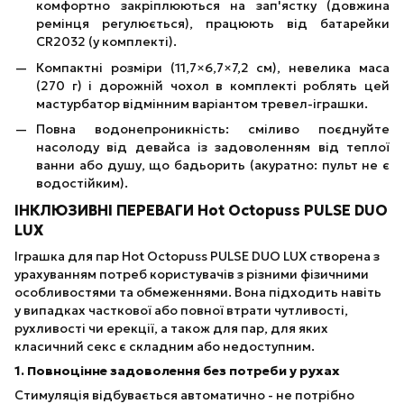
комфортно закріплюються на зап'ястку (довжина
ремінця регулюється), працюють від батарейки
CR2032 (у комплекті).
Компактні розміри (11,7×6,7×7,2 см), невелика маса
(270 г) і дорожній чохол в комплекті роблять цей
мастурбатор відмінним варіантом тревел-іграшки.
Повна водонепроникність: сміливо поєднуйте
насолоду від девайса із задоволенням від теплої
ванни або душу, що бадьорить (акуратно: пульт не є
водостійким).
ІНКЛЮЗИВНІ ПЕРЕВАГИ Hot Octopuss PULSE DUO
LUX
Іграшка для пар Hot Octopuss PULSE DUO LUX створена з
урахуванням потреб користувачів з різними фізичними
особливостями та обмеженнями. Вона підходить навіть
у випадках часткової або повної втрати чутливості,
рухливості чи ерекції, а також для пар, для яких
класичний секс є складним або недоступним.
1. Повноцінне задоволення без потреби у рухах
Стимуляція відбувається автоматично - не потрібно