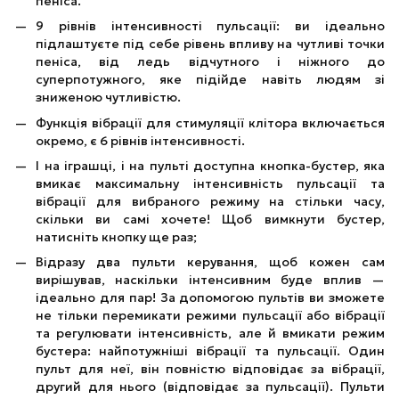
пеніса.
9 рівнів інтенсивності пульсації: ви ідеально
підлаштуєте під себе рівень впливу на чутливі точки
пеніса, від ледь відчутного і ніжного до
суперпотужного, яке підійде навіть людям зі
зниженою чутливістю.
Функція вібрації для стимуляції клітора включається
окремо, є 6 рівнів інтенсивності.
І на іграшці, і на пульті доступна кнопка-бустер, яка
вмикає максимальну інтенсивність пульсації та
вібрації для вибраного режиму на стільки часу,
скільки ви самі хочете! Щоб вимкнути бустер,
натисніть кнопку ще раз;
Відразу два пульти керування, щоб кожен сам
вирішував, наскільки інтенсивним буде вплив —
ідеально для пар! За допомогою пультів ви зможете
не тільки перемикати режими пульсації або вібрації
та регулювати інтенсивність, але й вмикати режим
бустера: найпотужніші вібрації та пульсації. Один
пульт для неї, він повністю відповідає за вібрації,
другий для нього (відповідає за пульсації). Пульти