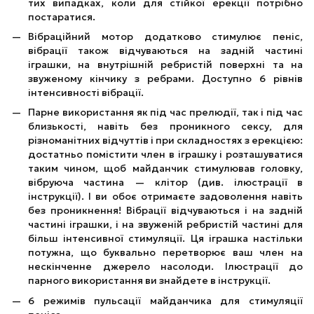
тих випадках, коли для стійкої ерекції потрібно
постаратися.
Вібраційний мотор додатково стимулює пеніс,
вібрації також відчуваються на задній частині
іграшки, на внутрішній ребристій поверхні та на
звуженому кінчику з ребрами. Доступно 6 рівнів
інтенсивності вібрації.
Парне використання як під час прелюдії, так і під час
близькості, навіть без проникного сексу, для
різноманітних відчуттів і при складностях з ерекцією:
достатньо помістити член в іграшку і розташуватися
таким чином, щоб майданчик стимулював головку,
вібруюча частина — клітор (див. ілюстрації в
інструкції). І ви обоє отримаєте задоволення навіть
без проникнення! Вібрації відчуваються і на задній
частині іграшки, і на звуженій ребристій частині для
більш інтенсивної стимуляції. Ця іграшка настільки
потужна, що буквально перетворює ваш член на
нескінченне джерело насолоди. Ілюстрації до
парного використання ви знайдете в інструкції.
6 режимів пульсації майданчика для стимуляції