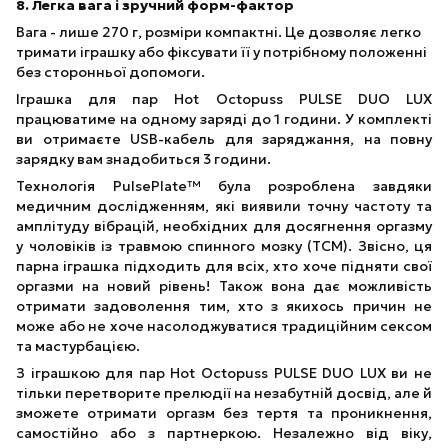
8. Легка вага і зручний форм-фактор
Вага - лише 270 г, розміри компактні. Це дозволяє легко
тримати іграшку або фіксувати її у потрібному положенні
без сторонньої допомоги.
Іграшка для пар Hot Octopuss PULSE DUO LUX
працюватиме на одному заряді до 1 години. У комплекті
ви отримаєте USB-кабель для заряджання, на повну
зарядку вам знадобиться 3 години.
Технологія PulsePlate™ була розроблена завдяки
медичним дослідженням, які виявили точну частоту та
амплітуду вібрацій, необхідних для досягнення оргазму
у чоловіків із травмою спинного мозку (ТСМ). Звісно, ця
парна іграшка підходить для всіх, хто хоче підняти свої
оргазми на новий рівень! Також вона дає можливість
отримати задоволення тим, хто з якихось причин не
може або не хоче насолоджуватися традиційним сексом
та мастурбацією.
З іграшкою для пар Hot Octopuss PULSE DUO LUX ви не
тільки перетворите прелюдії на незабутній досвід, але й
зможете отримати оргазм без тертя та проникнення,
самостійно або з партнеркою. Незалежно від віку,