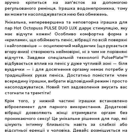
зручно кріпиться на зап'ясток за допомогою
регульованого ремінця. Іграшка водонепроникна, тому
ви можете насолоджуватися нею без обмежень.
Унікальна, неперевершена та неповторна іграшка для
пар Hot Octopuss PULSE DUO LUX дарує стимуляцію, яку
має відчути кожен! Особливо комфортна форма з
«крилами», що обіймають пеніс, вібрації по всій поверхні
і найголовніше — осцилюючий майданчик (що рухається
вгору-вниз) створюють неймовірні, ні з чим не порівняні
відчуття. Завдяки спеціальній технології PulsePlate™
відбувається вплив на пеніс у дуже чутливій зоні — біля
вуздечки — і для досягнення оргазму немає потреби у
традиційних рухах пеніса. Достатньо помістити член
всередину іграшки, вибрати відповідний режим і просто
насолоджуватися. Новий тип задоволення змусить вас
стогнати та тремтіти!
Крім того, у нижній частині іграшки встановлено
віброелемент для парного використання. Додаткові
вібрації дозволяють жінці отримувати оргазм без
проникаючого сексу! Це унікальне рішення для пар, які
цінують інтимну близькість навіть за слабкої або
відсутньої ерекції у чоловіка. Девайс розміщується на