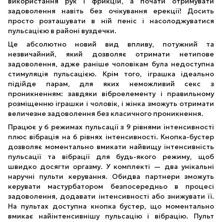
використання рук і фрикцій, а почати отримувати
задоволення навіть без очікування ерекції! Досить
просто розташувати в ній пеніс і насолоджуватися
пульсацією в районі вуздечки.
Це абсолютно новий вид впливу, потужний та
незвичайний, який дозволяє отримати нетипове
задоволення, адже раніше чоловікам була недоступна
стимуляція пульсацією. Крім того, іграшка ідеально
підійде парам, для яких неможливий секс з
проникненням: завдяки віброелементу і правильному
розміщенню іграшки і чоловік, і жінка зможуть отримати
величезне задоволення без класичного проникнення.
Працює у 6 режимах пульсації з 9 рівнями інтенсивності
плюс вібрація на 6 рівнях інтенсивності. Кнопка-бустер
дозволяє моментально вмикати найвищу інтенсивність
пульсації та вібрації для будь-якого режиму, щоб
швидко досягти оргазму. У комплекті — два унікальні
наручні пульти керування. Обидва партнери зможуть
керувати мастурбатором безпосередньо в процесі
задоволення, додавати інтенсивності або знижувати її.
На пультах доступна кнопка бустер, що моментально
вмикає найінтенсивнішу пульсацію і вібрацію. Пульт