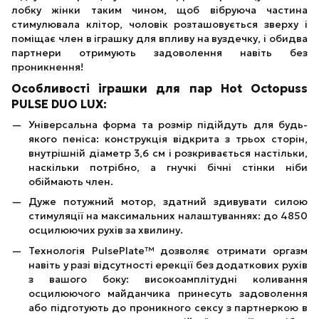
лобку жінки таким чином, щоб вібруюча частина
стимулювала клітор, чоловік розташовується зверху і
поміщає член в іграшку для впливу на вуздечку, і обидва
партнери отримують задоволення навіть без
проникнення!
Особливості іграшки для пар Hot Octopuss
PULSE DUO LUX:
Універсальна форма та розмір підійдуть для будь-
якого пеніса: конструкція відкрита з трьох сторін,
внутрішній діаметр 3,6 см і розкривається настільки,
наскільки потрібно, а гнучкі бічні стінки ніби
обіймають член.
Дуже потужний мотор, здатний здивувати силою
стимуляції на максимальних налаштуваннях: до 4850
осцилюючих рухів за хвилину.
Технологія PulsePlate™ дозволяє отримати оргазм
навіть у разі відсутності ерекції без додаткових рухів
з вашого боку: високоамплітудні коливання
осцилюючого майданчика принесуть задоволення
або підготують до проникного сексу з партнеркою в