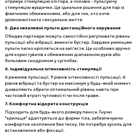
отримує стимуляцію клітора, а чоловік - пульсуючу
стимуляцію вуздечки. Це ідеальне рішення для пар із
фізичними обмеженнями, або для тих, хто хоче
урізноманітнити сексуальне життя.
5. Два незалежні пульти дистанційного керування
Обидва партнери можуть самостійно регулювати рівень
пульсації або вібрації, вмикати бустер. Завдяки ремінцям
пульти легко кріпляться на зап’ястя. Це особливо зручно
для користувачів з обмеженим діапазоном рухів або
больовим синдромом у суглобах.
6. Індивідуальна інтенсивність стимуляції
6 режимів пульсації, 9 рівнів інтенсивності пульсації, 6
рівнів вібрації та бустер на максимум у будь-який момент
дозволяють обрати оптимальний рівень навіть при
частковій втраті чутливості чи після травм.
7. Комфортна відкрита конструкція
Підходить для будь-якого розміру пеніса. Гнучкі
"крильця" адаптуються до форми тіла, забезпечуючи
комфортне охоплення без тиску. Не потребує зусиль для
встановлення або фіксації.