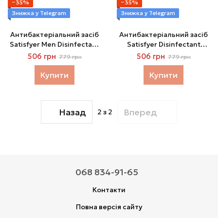
−35%
−35%
Знижка у Telegram
Знижка у Telegram
Антибактеріальний засіб
Антибактеріальний засіб
Satisfyer Men Disinfectant
Satisfyer Disinfectant
Spray, 300 мл
Spray, 300 мл
506 грн
506 грн
779 грн
779 грн
Купити
Купити
Назад
Вперед
2
з 2
068 834-91-65
Контакти
Повна версія сайту