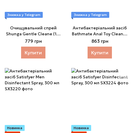
Знижка у Telegram
Знижка у Telegram
Очищувальний спрей
Антибактеріальний засіб
Shunga Gentle Cleane (115
Bathmate Anal Toy Cleaner
мл) на водній основі
для очищення анальних
779 грн
863 грн
іграшок
Купити
Купити
Новинка
Новинка