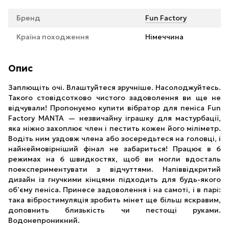
Бренд
Fun Factory
Країна походження
Німеччина
Опис
Заплющіть очі. Влаштуйтеся зручніше. Насолоджуйтесь.
Такого стовідсотково чистого задоволення ви ще не
відчували! Пропонуємо купити вібратор для пеніса Fun
Factory MANTA — незвичайну іграшку для мастурбації,
яка ніжно захоплює член і пестить кожен його міліметр.
Водіть ним уздовж члена або зосередьтеся на головці, і
найнеймовірніший фінал не забариться! Працює в 6
режимах на 6 швидкостях, щоб ви могли вдосталь
поекспериментувати з відчуттями. Напіввідкритий
дизайн із гнучкими кінцями підходить для будь-якого
об’єму пеніса. Принесе задоволення і на самоті, і в парі:
така вібростимуляція зробить мінет ще більш яскравим,
доповнить близькість чи пестощі руками.
Водонепроникний.