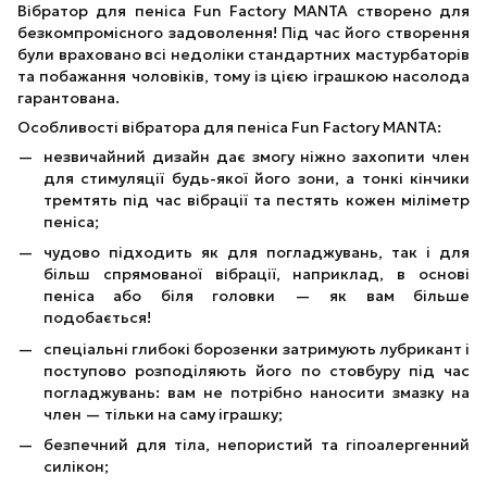
Вібратор для пеніса Fun Factory MANTA створено для
безкомпромісного задоволення! Під час його створення
були враховано всі недоліки стандартних мастурбаторів
та побажання чоловіків, тому із цією іграшкою насолода
гарантована.
Особливості вібратора для пеніса Fun Factory MANTA:
незвичайний дизайн дає змогу ніжно захопити член
для стимуляції будь-якої його зони, а тонкі кінчики
тремтять під час вібрації та пестять кожен міліметр
пеніса;
чудово підходить як для погладжувань, так і для
більш спрямованої вібрації, наприклад, в основі
пеніса або біля головки — як вам більше
подобається!
спеціальні глибокі борозенки затримують лубрикант і
поступово розподіляють його по стовбуру під час
погладжувань: вам не потрібно наносити змазку на
член — тільки на саму іграшку;
безпечний для тіла, непористий та гіпоалергенний
силікон;