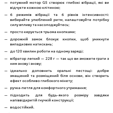
потужний мотор G5 створює глибокі вібрації, які ви
відчуєте кожною клітиною;
6 режимів вібрації та 6 рівнів інтенсивності:
вибирайте улюблений ритм, налаштовуйте потрібну
силу впливу та насолоджуйтесь;
просто керується трьома кнопками;
дорожній замок блокує кнопки, щоб уникнути
випадкових натискань;
до 120 хвилин роботи на одному заряді;
вібратор легкий — 228 г — так що ви зможете грати з
ним знову і знову;
ідеально доповнить оральні пестощі: добре
змащений та розміщений біля основи, він створить
ефект особливо глибокого мінету;
ручка-петля для комфортного утримання;
підходить для будь-якого розміру завдяки
напіввідкритій гнучкій конструкції;
водостійкий.