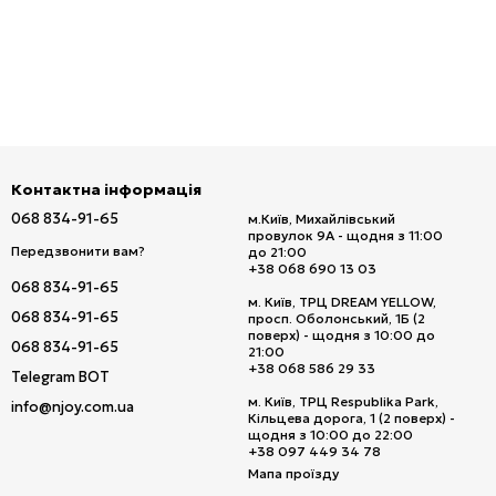
Контактна інформація
068 834-91-65
м.Київ, Михайлівський
провулок 9А - щодня з 11:00
Передзвонити вам?
до 21:00
+38 068 690 13 03
068 834-91-65
м. Київ, ТРЦ DREAM YELLOW,
068 834-91-65
просп. Оболонський, 1Б (2
поверх) - щодня з 10:00 до
068 834-91-65
21:00
+38 068 586 29 33
Telegram BOT
м. Київ, ТРЦ Respublika Park,
info@njoy.com.ua
Кільцева дорога, 1 (2 поверх) -
щодня з 10:00 до 22:00
+38 097 449 34 78
Мапа проїзду