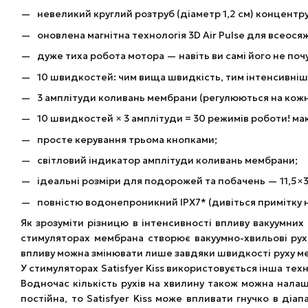
невеликий круглий розтруб (діаметр 1,2 см) концентру
оновлена ​​магнітна технологія 3D Air Pulse для всеося
дуже тиха робота мотора — навіть ви самі його не поч
10 швидкостей: чим вища швидкість, тим інтенсивніше
3 амплітуди коливань мембрани (регулюються на кожні
10 швидкостей × 3 амплітуди = 30 режимів роботи! ма
просте керування трьома кнопками;
світловий індикатор амплітуди коливань мембрани;
ідеальні розміри для подорожей та побачень — 11,5×3 
повністю водонепроникний IPX7* (дивіться примітку н
Як зрозуміти різницю в інтенсивності впливу вакуумних с
стимуляторах мембрана створює вакуумно-хвильові рух
впливу можна змінювати лише завдяки швидкості руху мем
У стимуляторах Satisfyer Kiss використовується інша тех
Водночас кількість рухів на хвилину також можна налаш
постійна, то Satisfyer Kiss може впливати гнучко в діа