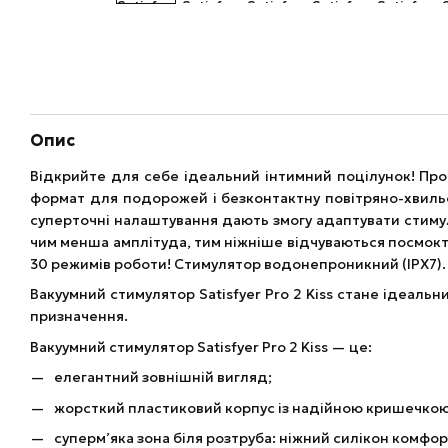
Опис
Відкрийте для себе ідеальний інтимний поцілунок! Проп
формат для подорожей і безконтактну повітряно-хвильов
суперточні налаштування дають змогу адаптувати стимуля
чим менша амплітуда, тим ніжніше відчуваються посмокт
30 режимів роботи! Стимулятор водонепроникний (IPX7).
Вакуумний стимулятор Satisfyer Pro 2 Kiss стане ідеаль
призначення.
Вакуумний стимулятор Satisfyer Pro 2 Kiss — це:
елегантний зовнішній вигляд;
жорсткий пластиковий корпус із надійною кришечкою д
суперм’яка зона біля розтруба: ніжний силікон комфо