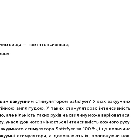
 чим вища — тим інтенсивніша;
ання;
іншим вакуумним стимулятором Satisfyer? У всіх вакуумних
ійною амплітудою. У таких стимуляторах інтенсивність
 але кількість таких рухів на хвилину може варіюватися.
у, унаслідок чого змінюється інтенсивність кожного руху.
куумного стимулятора Satisfyer за 100 %, і ця величина
 вакуумні стимулятори, а доповнюють їх, пропонуючи нові