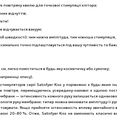
є повітряну хвилю для точкової стимуляції клітора;
жних відчуттів;
уєте!
 відчувається вакуум;
й швидкості): чим нижча амплітуда, тим ніжніша стимуляція,
ксимально точно підлаштовується під вашу чутливість та баж
см, легко поміститься в будь-яку косметичку або сумочку;
априкінці опису).
тимуляторів серії Satisfyer Kiss у порівнянні з будь-яким 
и повітря, переміщуючись усередину-назовні з однією пост
брани — інтенсивність кожного руху залишається однаковою,
нологія руху мембрани: тепер можна змінювати амплітуду її рух
товувати. Якщо прийняти інтенсивність впливу звичайного ва
пазоні 20–80 %. Отже, Satisfyer Kiss не замінюють класичні