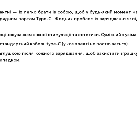
мпактні — їх легко брати із собою, щоб у будь-який момент 
ядним портом Type-C. Жодних проблем із заряджанням: під
оціновувачкам ніжної стимуляції та естетики. Сумісний з усім
стандартний кабель type-C (у комплекті не постачається).
аглушкою після кожного заряджання, щоб захистити іграшку
випадком.