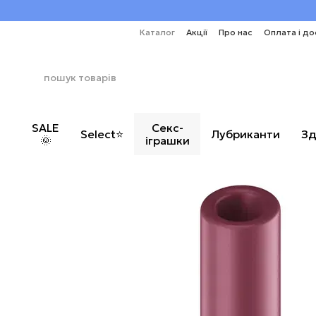
Перейти до основного контенту
Каталог
Акції
Про нас
Оплата і до
SALE
Секс-
Select⭐
Лубриканти
Зд
🌞
іграшки