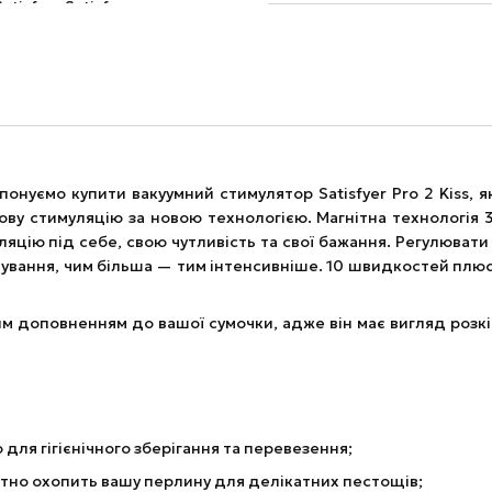
онуємо купити вакуумний стимулятор Satisfyer Pro 2 Kiss, 
у стимуляцію за новою технологією. Магнітна технологія 3
цію під себе, свою чутливість та свої бажання. Регулювати
ування, чим більша — тим інтенсивніше. 10 швидкостей плюс
ним доповненням до вашої сумочки, адже він має вигляд розкі
ля гігієнічного зберігання та перевезення;
ртно охопить вашу перлину для делікатних пестощів;