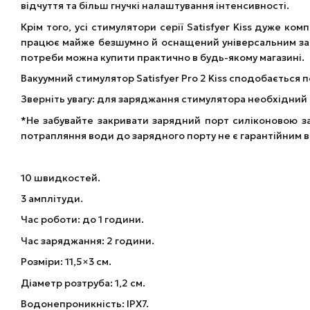
відчуття та більш гнучкі налаштування інтенсивності.
Крім того, усі стимулятори серії Satisfyer Kiss дуже ко
працює майже безшумно й оснащений універсальним зар
потреби можна купити практично в будь-якому магазині.
Вакуумний стимулятор Satisfyer Pro 2 Kiss сподобається п
Зверніть увагу: для заряджання стимулятора необхідний 
*Не забувайте закривати зарядний порт силіконовою з
потрапляння води до зарядного порту не є гарантійним 
10 швидкостей.
3 амплітуди.
Час роботи: до 1 години.
Час заряджання: 2 години.
Розміри: 11,5×3 см.
Діаметр розтруба: 1,2 см.
Водонепроникність: IPX7.