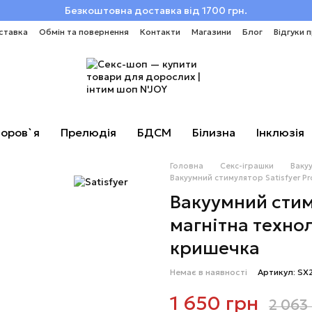
Безкоштовна доставка від 1700 грн.
ставка
Обмін та повернення
Контакти
Магазини
Блог
Відгуки 
оров`я
Прелюдія
БДСМ
Білизна
Інклюзія
Головна
Секс-іграшки
Ваку
Вакуумний стимулятор Satisfyer Pro
Вакуумний стиму
магнітна технол
кришечка
Немає в наявності
Артикул: SX
1 650 грн
2 063