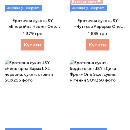
Безкоштовна 🚚
Знижка у Telegram
Знижка у Telegram
Еротична сукня JSY
Еротична сукня JSY
«Енергійна Наомі» One
«Чуттєва Аврора» One
Size, сукня, стрінги
Size, сукня, пояс, стрінги
1 379 грн
1 835 грн
Купити
Купити