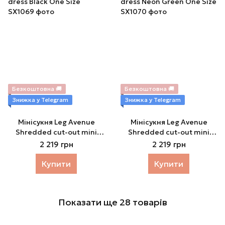
Безкоштовна 🚚
Безкоштовна 🚚
Знижка у Telegram
Знижка у Telegram
Мінісукня Leg Avenue
Мінісукня Leg Avenue
Shredded cut-out mini
Shredded cut-out mini
dress Black One Size
dress Neon Green One Size
2 219 грн
2 219 грн
Купити
Купити
Показати ще 28 товарів