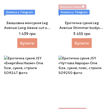
Безкоштовна 🚚
Знижка у Telegram
Знижка у Telegram
Безшовна мінісукня Leg
Еротична сукня Leg
Avenue Long sleeve cut out
Avenue Shimmer bodysuit
mini dress One size Black
with skirt
1 439 грн
3 455 грн
Купити
Купити