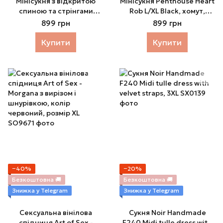
Мінісукня з відкритою
Мінісукня Penthouse Heart
спиною та стрінгами
Rob L/XL Black, хомут,
Penthouse - Earth-Shaker
глибоке декольте,
899 грн
899 грн
Black
мініатюрні стрінги
Купити
Купити
−40%
−20%
Безкоштовна 🚚
Безкоштовна 🚚
Знижка у Telegram
Знижка у Telegram
Сексуальна вінілова
Сукня Noir Handmade
спідниця Art of Sex -
F240 Midi tulle dress with