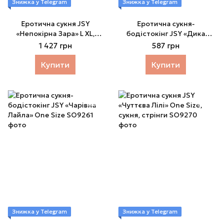
Знижка у Telegram
Знижка у Telegram
Еротична сукня JSY
Еротична сукня-
«Непокірна Зара» L XL,
бодістокінг JSY «Дика
червона, сукня, стрінги
Фрея» One Size, сукня,
1 427 грн
587 грн
мітенки
Купити
Купити
Знижка у Telegram
Знижка у Telegram