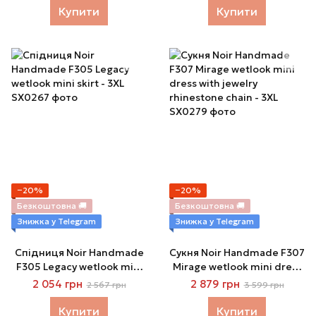
спідниця міні під латекс
Купити
Купити
−20%
−20%
Безкоштовна 🚚
Безкоштовна 🚚
Знижка у Telegram
Знижка у Telegram
Спідниця Noir Handmade
Сукня Noir Handmade F307
F305 Legacy wetlook mini
Mirage wetlook mini dress
skirt - 3XL
with jewelry rhinestone
2 054 грн
2 879 грн
2 567 грн
3 599 грн
chain - 3XL
Купити
Купити