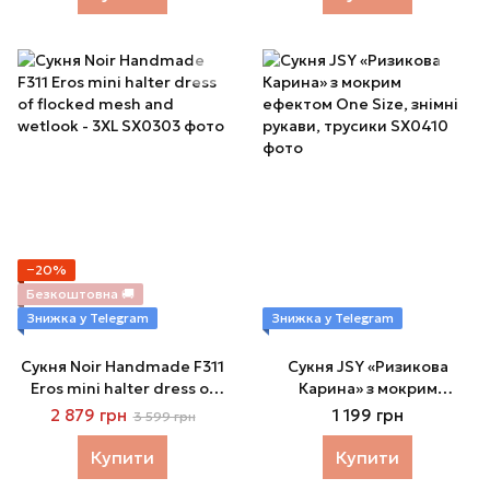
−20%
Безкоштовна 🚚
Знижка у Telegram
Знижка у Telegram
Сукня Noir Handmade F311
Сукня JSY «Ризикова
Eros mini halter dress of
Карина» з мокрим
flocked mesh and wetlook
ефектом One Size, знімні
2 879 грн
1 199 грн
3 599 грн
- 3XL
рукави, трусики
Купити
Купити