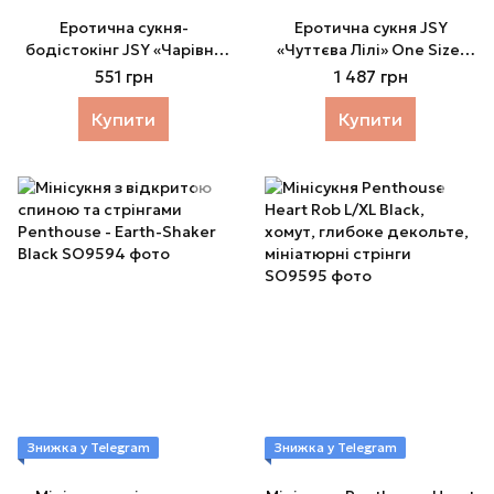
Еротична сукня-
Еротична сукня JSY
бодістокінг JSY «Чарівна
«Чуттєва Лілі» One Size,
Лайла» One Size
сукня, стрінги
551 грн
1 487 грн
Купити
Купити
Знижка у Telegram
Знижка у Telegram