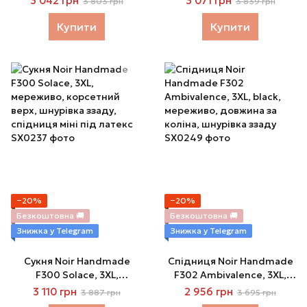
3 042 грн
3 071 грн
3 803 грн
3 839 грн
3XL
декольте, спідниця міді
під латекс
Купити
Купити
−20%
−20%
Безкоштовна 🚚
Безкоштовна 🚚
Знижка у Telegram
Знижка у Telegram
Сукня Noir Handmade
Спідниця Noir Handmade
F300 Solace, 3XL,
F302 Ambivalence, 3XL,
мереживо, корсетний
black, мереживо, довжина
3 110 грн
2 956 грн
3 887 грн
3 695 грн
верх, шнурівка ззаду,
за коліна, шнурівка ззаду