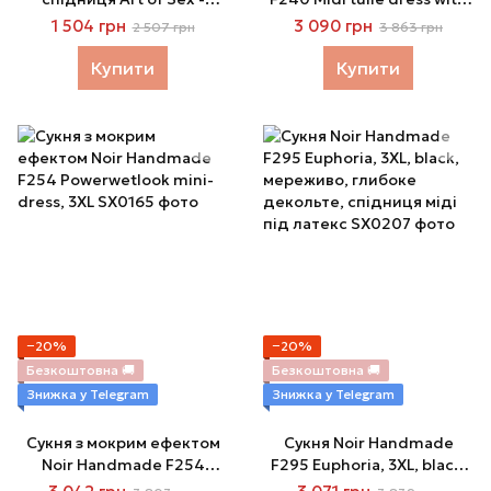
Morgana з вирізом і
velvet straps, 3XL
1 504 грн
3 090 грн
2 507 грн
3 863 грн
шнурівкою, колір
червоний, розмір XL
Купити
Купити
−20%
−20%
Безкоштовна 🚚
Безкоштовна 🚚
Знижка у Telegram
Знижка у Telegram
Сукня з мокрим ефектом
Сукня Noir Handmade
Noir Handmade F254
F295 Euphoria, 3XL, black,
Powerwetlook mini-dress,
мереживо, глибоке