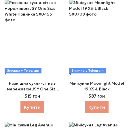
Знижка у Telegram
Знижка у Telegram
Розкішна сукня-сітка з
Мінісукня Moonlight Model
мереживом JSY One Size
19 XS-L Black
White Новинка
515 грн
587 грн
Купити
Купити