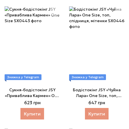
Знижка у Telegram
Знижка у Telegram
Сукня-бодістокінг JSY
Бодістокінг JSY «Чуйна
«Приваблива Кармен» One
Лара» One Size, топ,
Size
спідниця, мітенки
623 грн
647 грн
Купити
Купити