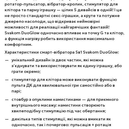
ротатор-пульсатор, вібратор-кролик, стимулятор для
клітора та парну іграшку — цілих 5 девайсів в одній! І це
не просто стандартні секс-іграшки, а круте та потужне
джерело насолоди, що відкриває неймовірні
можливості для реалізації найгарячіших фантазій!
Svakom DuoGlow одночасно впливає на точку G та клітор,
а функція нагріву робить використання максимально
комфортним.
Характеристики смарт-вібратора 5в1 Svakom DuoGlow:
унікальний дизайн із двох частин, які можна
з’єднувати та використовувати як єдину іграшку, або
грати окремо;
стимулятор для клітора може виконувати функцію
пульта ДК для хвилювальної гри самостійно або в
парі;
стовбур з опуклими намистинами — для приємного
внутрішнього масажу: намистини створюють
хвилеподібну стимуляцію під час обертання;
декілька типів стимуляції, які можна вмикати як
одночасно, так і почергово: пульсація + ротація