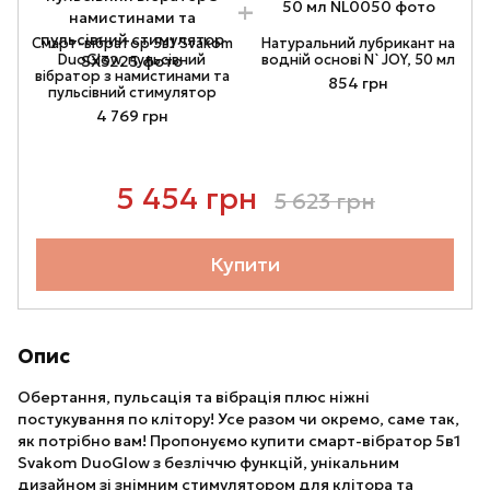
Смарт-вібратор 5в1 Svakom
Натуральний лубрикант на
DuoGlow, пульсівний
водній основі N`JOY, 50 мл
вібратор з намистинами та
854 грн
пульсівний стимулятор
4 769 грн
5 454 грн
5 623 грн
Купити
Опис
Обертання, пульсація та вібрація плюс ніжні
постукування по клітору! Усе разом чи окремо, саме так,
як потрібно вам! Пропонуємо купити смарт-вібратор 5в1
Svakom DuoGlow з безліччю функцій, унікальним
дизайном зі знімним стимулятором для клітора та