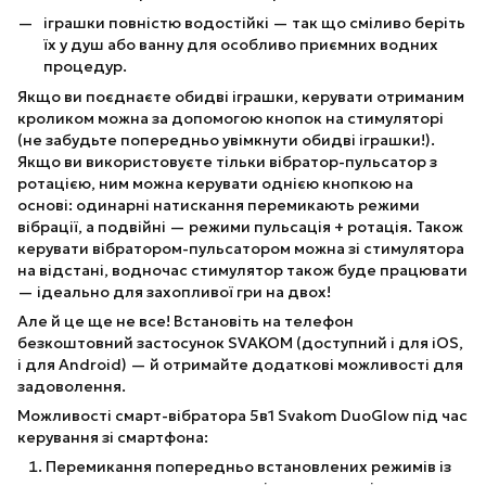
іграшки повністю водостійкі — так що сміливо беріть
їх у душ або ванну для особливо приємних водних
процедур.
Якщо ви поєднаєте обидві іграшки, керувати отриманим
кроликом можна за допомогою кнопок на стимуляторі
(не забудьте попередньо увімкнути обидві іграшки!).
Якщо ви використовуєте тільки вібратор-пульсатор з
ротацією, ним можна керувати однією кнопкою на
основі: одинарні натискання перемикають режими
вібрації, а подвійні — режими пульсація + ротація. Також
керувати вібратором-пульсатором можна зі стимулятора
на відстані, водночас стимулятор також буде працювати
— ідеально для захопливої гри на двох!
Але й це ще не все! Встановіть на телефон
безкоштовний застосунок SVAKOM (доступний і для iOS,
і для Android) — й отримайте додаткові можливості для
задоволення.
Можливості смарт-вібратора 5в1 Svakom DuoGlow під час
керування зі смартфона:
Перемикання попередньо встановлених режимів із