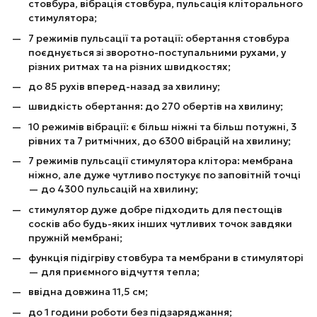
стовбура, вібрація стовбура, пульсація кліторального
стимулятора;
7 режимів пульсації та ротації: обертання стовбура
поєднується зі зворотно-поступальними рухами, у
різних ритмах та на різних швидкостях;
до 85 рухів вперед-назад за хвилину;
швидкість обертання: до 270 обертів на хвилину;
10 режимів вібрації: є більш ніжні та більш потужні, 3
рівних та 7 ритмічних, до 6300 вібрацій на хвилину;
7 режимів пульсації стимулятора клітора: мембрана
ніжно, але дуже чутливо постукує по заповітній точці
— до 4300 пульсацій на хвилину;
стимулятор дуже добре підходить для пестощів
сосків або будь-яких інших чутливих точок завдяки
пружній мембрані;
функція підігріву стовбура та мембрани в стимуляторі
— для приємного відчуття тепла;
ввідна довжина 11,5 см;
до 1 години роботи без підзаряджання;