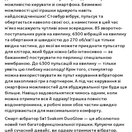
можливістю керувати зі смартфона. Безмежні
можливості цієї іграшки здивують навіть
найдосвідченіших! Стовбур вібрує, пульсує та
обертається навколо своєї осі, а намистини в цей час
м’яко масажують чутливі зони зсередини. 85 зворотно-
поступальних рухів на хвилину, 6300 вібрацій на хвилину
та обертання зі швидкістю до 270 об/хв! І це тільки
ввідна частина, до якої ви можете приєднати пульсатор
для клітора, який буде ніжно (або інтенсивно — за
бажанням!) постукувати по перлинці спеціальною
мембраною. До 4300 пульсацій на хвилину — тільки
уявіть цю глибоку насолоду! Крім того, стимулятор
можна використовувати як пульт керування вібратором
для захопливої гри з партнером. А під час керування зі
смартфона можливостей для збуджувальної ​​гри буде ще
більше. Навіщо задовольнятися чимось одним, коли
можна отримати все й одразу! Іграшка повністю
водонепроникна, а робочі зони обох частин швидко
підігріваються для максимального комфорту.
Смарт-вібратор 5в1 Svakom DuoGlow — це абсолютно
новий тип багатофункціональної іграшки. Купуючи один
цей сучасний девайс, ви одразу отримуєте вібратор,