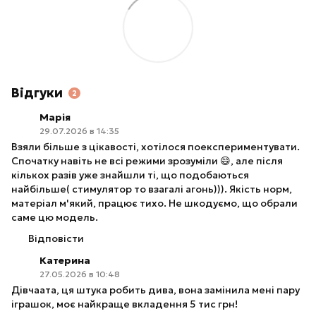
Відгуки
2
Марія
29.07.2026 в 14:35
Взяли більше з цікавості, хотілося поекспериментувати.
Спочатку навіть не всі режими зрозуміли 😄, але після
кількох разів уже знайшли ті, що подобаються
найбільше( стимулятор то взагалі агонь))). Якість норм,
матеріал м'який, працює тихо. Не шкодуємо, що обрали
саме цю модель.
Відповісти
Катерина
27.05.2026 в 10:48
Дівчаата, ця штука робить дива, вона замінила мені пару
іграшок, моє найкраще вкладення 5 тис грн!