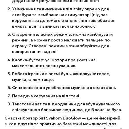
додатковим регулюванням інтенсивності.
Увімкнення та вимкнення підігріву окремо для
стовбура та мембрани на стимуляторі (під час
керування за допомогою кнопок підігрів обох зон
вмикається та вимикається синхронно).
Створення власних режимів: можна комбінувати
режими, а можна просто малювати пальцем по
екрану. Створені режими можна зберігати для
використання надалі.
Кнопка-бустер: усі мотори працюють на
максимальних налаштуваннях.
Робота іграшки в ритмі будь-яких звуків: голос,
музика, фільм тощо.
Синхронізація з улюбленою музикою в смартфоні.
Передача керування на відстані.
Текстовий чат та відеодзвінки для збуджувального
спілкування з близькою людиною, де б вона не була.
Смарт-вібратор 5в1 Svakom DuoGlow — це неймовірний
мікс відчуттів та практично безмежні можливості для