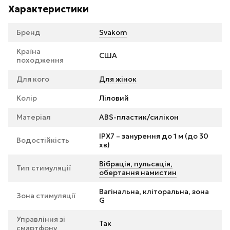
Характеристики
Бренд
Svakom
Країна
США
походження
Для кого
Для жінок
Колір
Ліловий
Матеріал
ABS-пластик/силікон
IPX7 – занурення до 1 м (до 30
Водостійкість
хв)
Вібрація, пульсація,
Тип стимуляції
обертання намистин
Вагінальна, кліторальна, зона
Зона стимуляції
G
Управління зі
Так
смартфону