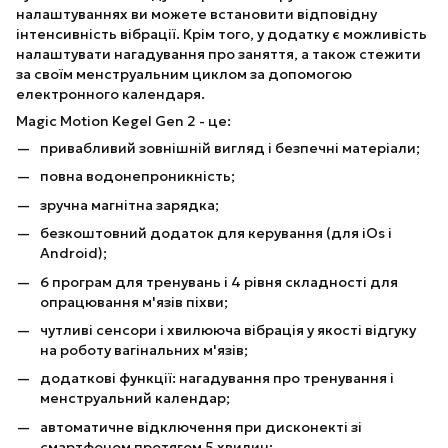
налаштуваннях ви можете встановити відповідну
інтенсивність вібрації. Крім того, у додатку є можливість
налаштувати нагадування про заняття, а також стежити
за своїм менструальним циклом за допомогою
електронного календаря.
Magic Motion Kegel Gen 2 - це:
привабливий зовнішній вигляд і безпечні матеріали;
повна водонепроникність;
зручна магнітна зарядка;
безкоштовний додаток для керування (для iOs і
Android);
6 програм для тренувань і 4 рівня складності для
опрацювання м'язів піхви;
чутливі сенсори і хвилююча вібрація у якості відгуку
на роботу вагінальних м'язів;
додаткові функції: нагадування про тренування і
менструальний календар;
автоматичне відключення при дисконекті зі
смартфоном протягом 5 хвилин;