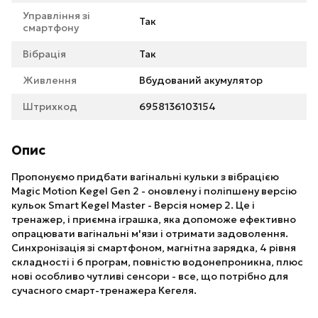
Управління зі
Так
смартфону
Вібрація
Так
Живлення
Вбудований акумулятор
Штрихкод
6958136103154
Опис
Пропонуємо придбати вагінальні кульки з вібрацією
Magic Motion Kegel Gen 2 - оновлену і поліпшену версію
кульок Smart Kegel Master - Версія номер 2. Це і
тренажер, і приємна іграшка, яка допоможе ефективно
опрацювати вагінальні м'язи і отримати задоволення.
Синхронізація зі смартфоном, магнітна зарядка, 4 рівня
складності і 6 програм, повністю водонепроникна, плюс
нові особливо чутливі сенсори - все, що потрібно для
сучасного смарт-тренажера Кегеля.