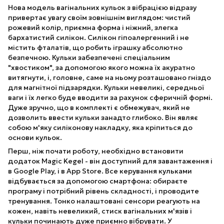
Нова модель вагінальних кульок з вібрацією відразу
привертає увагу своїм зовнішнім виглядом: чистий
рожевий колір, приємна форма і ніжний, злегка
бархатистий силікон. Силікон гіпоалергенний і не
містить фталатів, що робить іграшку абсолютно
безпечною. Кульки забезпечені спеціальним
"хвостиком", за допомогою якого можна їх акуратно
витягнути, і, головне, саме на ньому розташовано гніздо
для магнітної підзарядки. Кульки невеликі, середньої
ваги і їх легко буде вводити за рахунок сферичній формі.
Дуже зручно, що в комплекті є обмежувач, який не
дозволить ввести кульки занадто глибоко. Він являє
собою м'яку силіконову накладку, яка кріпиться до
основи кульок.
Перш, ніж почати роботу, необхідно встановити
додаток Magic Kegel - він доступний для завантаження і
в Google Play, і в App Store. Все керування кульками
відбувається за допомогою смартфона: обираєте
програму і потрібний рівень складності, і проводите
тренування. Тонко налаштовані сенсори реагують на
кожен, навіть невеликий, стиск вагінальних м'язів і
кульки починають дуже приємно вібрувати. У