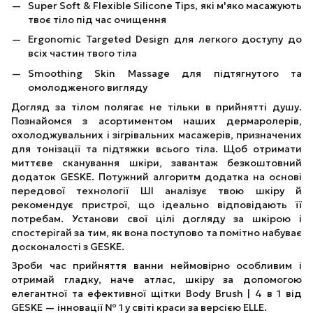
Super Soft & Flexible Silicone Tips, які м'яко масажують
твоє тіло під час очищення
Ergonomic Targeted Design для легкого доступу до
всіх частин твого тіла
Smoothing Skin Massage для підтягнутого та
омолодженого вигляду
Догляд за тілом полягає не тільки в прийнятті душу.
Познайомся з асортиментом наших дермаролерів,
охолоджувальних і зігрівальних масажерів, призначених
для тонізації та підтяжки всього тіла. Щоб отримати
миттєве сканування шкіри, завантаж безкоштовний
додаток GESKE. Потужний алгоритм додатка на основі
передової технології ШІ аналізує твою шкіру й
рекомендує пристрої, що ідеально відповідають її
потребам. Установи свої цілі догляду за шкірою і
спостерігай за тим, як вона поступово та помітно набуває
досконалості з GESKE.
Зроби час прийняття ванни неймовірно особливим і
отримай гладку, наче атлас, шкіру за допомогою
елегантної та ефективної щітки Body Brush | 4 в 1 від
GESKE — інновації № 1 у світі краси за версією ELLE.