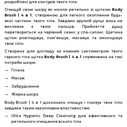
розроблені для контурів твого тіла.
Очищуй свою шкіру як ніколи ретельно зі щіткою
Body
Brush | 4 в 1
, створеною для легкого охоплення будь-
якої частини твого тіла. Завдяки зручній ручці вона не
вислизне з твоїх пальців. Прийняття душу
перетвориться на чарівний сеанс у спа-салоні. Щетина
щітки розгладжує, пом’якшує, масажує та омолоджує
твоє тіло.
Створена для догляду за кожним сантиметром твого
гарного тіла щітка
Body Brush | 4 в 1
спрямована на такі
потреби шкіри:
Гігієна
Масаж
Забруднення
Жирна шкіра
Body Brush | 4 в 1 досконало очищує і тонізує твоє тіло
завдяки таким захопливим властивостям:
Ultra Hygienic Deep Cleansing для ефективного та
ретельного очищення всього тіла