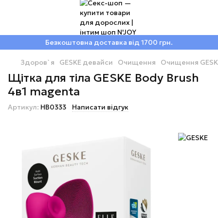
Безкоштовна доставка від 1700 грн.
Здоров`я
GESKE девайси
Очищення
Очищення GESK
Щітка для тіла GESKE Body Brush
4в1 magenta
Артикул:
HB0333
Написати відгук