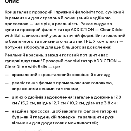
Опис
Кришталево прозорий і пружний фалоімітатор, сумісний
із ременями для страпона й оснащений надійною
присоскою — не мрія, а реальність! Рекомендуємо
купити прозорий фалоімітатор ADDICTION — Clear Dildo
with Balls, виконаний у реалістичній формі. Виготовлений
із безпечного та приємного на дотик TPE. У комплекті —
потужна віброкуля для ще більшого задоволення!
Реальний красень, завжди готовий потішити вас
супервідчуттями! Прозорий фалоімітатор ADDICTION —
Clear Dildo with Balls — це:
вражальний «кришталевий» зовнішній вигляд;
реалістична форма з промальованою головкою,
вираженими венами та яєчками;
цілих 6 дюймів задоволення! загальна довжина 17,8
см / 15,2 см, ввідна 12,7 см / 10,2 см, діаметр 3,8 см;
надійна присоска, щоб закріпити фалоімітатор на
будь-якій гладенькій поверхні та залишити руки
вільними для додаткових можливостей;