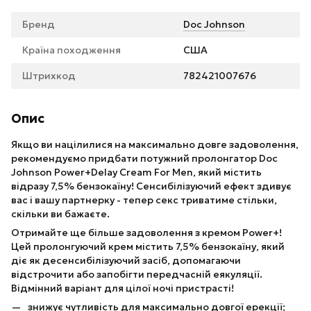
Бренд
Doc Johnson
Країна походження
США
Штрихкод
782421007676
Опис
Якщо ви націлилися на максимально довге задоволення,
рекомендуємо придбати потужний пролонгатор Doc
Johnson Power+Delay Cream For Men, який містить
відразу 7,5% бензокаїну! Сенсибілізуючий ефект здивує
вас і вашу партнерку - тепер секс триватиме стільки,
скільки ви бажаєте.
Отримайте ще більше задоволення з кремом Power+!
Цей пролонгуючий крем містить 7,5% бензокаїну, який
діє як десенсибілізуючий засіб, допомагаючи
відстрочити або запобігти передчасній еякуляції.
Відмінний варіант для цілої ночі пристрасті!
знижує чутливість для максимально довгої ерекції;