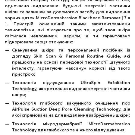
одночасно видаливши будь-які змертвілі частинки
шкіри та залишки за допомогою засобу для видалення
чорних цяток MicroDermabrasion Blackhead Remover | 7 в
1. Пристрій оснащений такими запатентованими
технологіями, які піклуються про те, щоб твоя шкіра
світилася невловимим шармом, а ти гарантовано
підкорювала серця оточуючих:
Сканування шкіри та персональний посібник із
догляду Skin Scan & Personal Routine Guide, які
працюють на основі передової технології штучного
інтелекту, гарантуючи максимум користі від твого
пристрою;
Технологія відлущування UltraSpin Exfoliation
Technology, яка ретельно видаляє змертвілі частинки
шкіри;
Технологія глибокого вакуумного очищення пор
AirPulse Suction Deep Pore Cleansing Technology, дія
якої спрямована на для видалення забруднень шкіри;
Технологія мікродермабразії MicroDermabrasion
Technology для глибокого та ніжного відлущування;