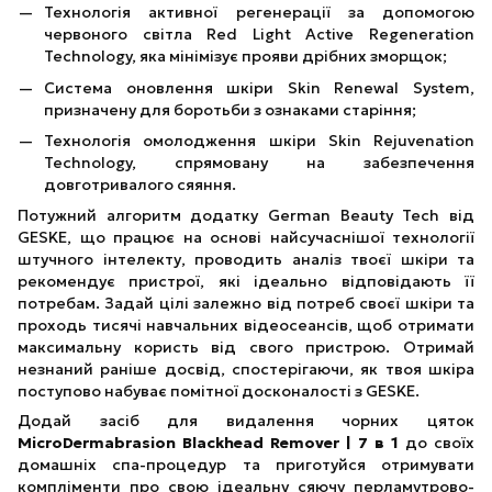
Технологія активної регенерації за допомогою
червоного світла Red Light Active Regeneration
Technology, яка мінімізує прояви дрібних зморщок;
Система оновлення шкіри Skin Renewal System,
призначену для боротьби з ознаками старіння;
Технологія омолодження шкіри Skin Rejuvenation
Technology, спрямовану на забезпечення
довготривалого сяяння.
Потужний алгоритм додатку German Beauty Tech від
GESKE, що працює на основі найсучаснішої технології
штучного інтелекту, проводить аналіз твоєї шкіри та
рекомендує пристрої, які ідеально відповідають її
потребам. Задай цілі залежно від потреб своєї шкіри та
проходь тисячі навчальних відеосеансів, щоб отримати
максимальну користь від свого пристрою. Отримай
незнаний раніше досвід, спостерігаючи, як твоя шкіра
поступово набуває помітної досконалості з GESKE.
Додай засіб для видалення чорних цяток
MicroDermabrasion Blackhead Remover | 7 в 1
до своїх
домашніх спа-процедур та приготуйся отримувати
компліменти про свою ідеальну сяючу перламутрово-