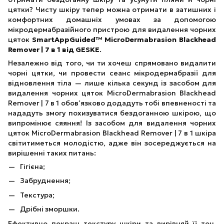
цятки? Чисту шкіру тепер можна отримати в затишних і
комфортних домашніх умовах за допомогою
мікродермабразійного пристрою для видалення чорних
цяток
SmartAppGuided™ MicroDermabrasion Blackhead
Remover | 7 в 1 від GESKE
.
Незалежно від того, чи ти хочеш спрямовано видалити
чорні цятки, чи провести сеанс мікродермабразії для
відновлення тіла — лише кілька секунд із засобом для
видалення чорних цяток MicroDermabrasion Blackhead
Remover | 7 в 1 обов’язково додадуть тобі впевненості та
нададуть змогу похизуватися бездоганною шкірою, що
випромінює сяяння! Із засобом для видалення чорних
цяток MicroDermabrasion Blackhead Remover | 7 в 1 шкіра
світитиметься молодістю, адже він зосереджується на
вирішенні таких питань:
Гігієна;
Забруднення;
Текстура;
Дрібні зморшки.
Ефективно покращ текстуру шкіри та вирівняй її тон,