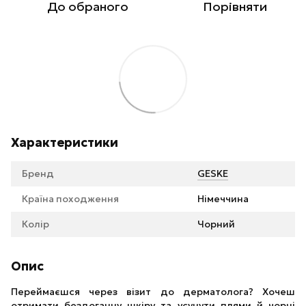
До обраного
Порівняти
Характеристики
Бренд
GESKE
Країна походження
Німеччина
Колір
Чорний
Опис
Переймаєшся через візит до дерматолога? Хочеш
отримати бездоганну шкіру та усунути плями й чорні