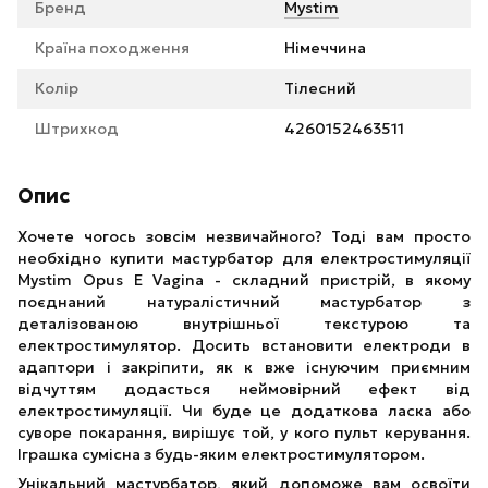
Бренд
Mystim
Країна походження
Німеччина
Колір
Тілесний
Штрихкод
4260152463511
Опис
Хочете чогось зовсім незвичайного? Тоді вам просто
необхідно купити мастурбатор для електростимуляції
Mystim Opus E Vagina - складний пристрій, в якому
поєднаний натуралістичний мастурбатор з
деталізованою внутрішньої текстурою та
електростимулятор. Досить встановити електроди в
адаптори і закріпити, як к вже існуючим приємним
відчуттям додасться неймовірний ефект від
електростимуляції. Чи буде це додаткова ласка або
суворе покарання, вирішує той, у кого пульт керування.
Іграшка сумісна з будь-яким електростимулятором.
Унікальний мастурбатор, який допоможе вам освоїти