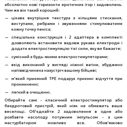
абсолютно нові горизонти еротичних ігор і задоволень.
Чим же він такий хороший:
цікава внутрішня текстура з кільцями стискання,
виступами, ребрами і звуженнями стимулюватиме
кожну точку пеніса;
спеціальна конструкція і 2 адаптера в комплекті
дозволяють встановити вздовж рукава електроди і
додати електростимуляцію тієї сили, яку ви бажаєте;
сумісний з будь-якими електростимуляторами;
вхід виконаний у вигляді ніжної вагіни, збуджено
напіввідчинена назустріч вашому бійцеві;
м'який приємний ТРЕ подарує приємні відчуття при
проникненні;
легкий в очищенні.
Обирайте самі - класичний електростимулятор або
бездротовий пристрій, який ніяк не обмежить ваше
веселощі. Об'єднайте 2 задоволення в одне або
розбавте насолоду потужним імпульсом - з цим
мастурбатором можливо все. Обов'язково