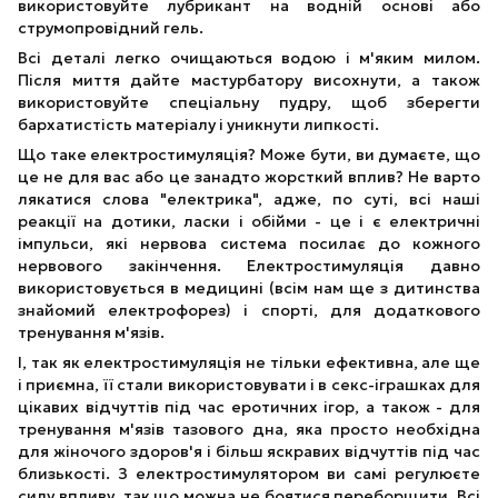
використовуйте лубрикант на водній основі або
струмопровідний гель.
Всі деталі легко очищаються водою і м'яким милом.
Після миття дайте мастурбатору висохнути, а також
використовуйте спеціальну пудру, щоб зберегти
бархатистість матеріалу і уникнути липкості.
Що таке електростимуляція? Може бути, ви думаєте, що
це не для вас або це занадто жорсткий вплив? Не варто
лякатися слова "електрика", адже, по суті, всі наші
реакції на дотики, ласки і обійми - це і є електричні
імпульси, які нервова система посилає до кожного
нервового закінчення. Електростимуляція давно
використовується в медицині (всім нам ще з дитинства
знайомий електрофорез) і спорті, для додаткового
тренування м'язів.
І, так як електростимуляція не тільки ефективна, але ще
і приємна, її стали використовувати і в секс-іграшках для
цікавих відчуттів під час еротичних ігор, а також - для
тренування м'язів тазового дна, яка просто необхідна
для жіночого здоров'я і більш яскравих відчуттів під час
близькості. З електростимулятором ви самі регулюєте
силу впливу, так що можна не боятися переборщити. Всі