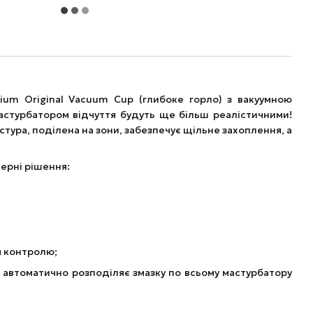
ium Original Vacuum Cup (глибоке горло) з вакуумною
мастурбатором відчуття будуть ще більш реалістичними!
стура, поділена на зони, забезпечує щільне захоплення, а
ерні рішення:
я контролю;
й автоматично розподіляє змазку по всьому мастурбатору