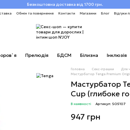
Безкоштовна доставка від 1700 грн.
ставка
Обмін та повернення
Контакти
Магазини
Блог
Відгуки 
оров`я
Прелюдія
БДСМ
Білизна
Інклюзія
Головна
Секс-іграшки
Для 
Мастурбатор Tenga Premium Origi
Мастурбатор Te
Cup (глибоке г
В наявності
Артикул: SO5107
947 грн