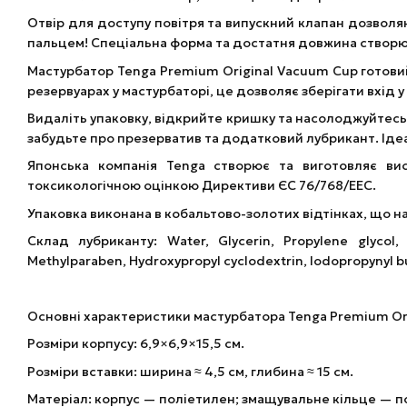
Отвір для доступу повітря та випускний клапан дозволя
пальцем! Спеціальна форма та достатня довжина створюю
Мастурбатор Tenga Premium Original Vacuum Cup готовий
резервуарах у мастурбаторі, це дозволяє зберігати вхід 
Видаліть упаковку, відкрийте кришку та насолоджуйтесь
забудьте про презерватив та додатковий лубрикант. Ідеа
Японська компанія Tenga створює та виготовляє вис
токсикологічною оцінкою Директиви ЄС 76/768/EEC.
Упаковка виконана в кобальтово-золотих відтінках, що на
Склад лубриканту: Water, Glycerin, Propylene glycol, 
Methylparaben, Hydroxypropyl cyclodextrin, Iodopropynyl b
Основні характеристики мастурбатора Tenga Premium Ori
Розміри корпусу: 6,9×6,9×15,5 см.
Розміри вставки: ширина ≈ 4,5 см, глибина ≈ 15 см.
Матеріал: корпус — поліетилен; змащувальне кільце — п