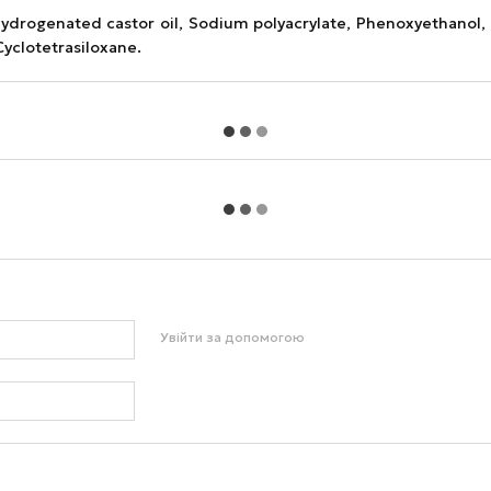
hydrogenated castor oil, Sodium polyacrylate, Phenoxyethanol, 
yclotetrasiloxane.
Увійти за допомогою