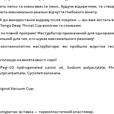
ють легко та ніжно ввести пеніс, будучи відкритими, та ств
ть максимально реальні відчуття глибокого мінету.
 до використання відразу після покупки — він вже містить 
у Tenga Deep Throat Cup вологим та слизьким.
 по повній програмі! Мастурбатор призначений для однораз
льний для тих, хто шукає максимального реалізму!
окотехнологічні маструбатори, які пройшли жорстке те
голошує на винятковості серії!
Peg-40 hydrogenated castor oil, Sodium polyacrylate, Phen
utylcarbamate, Cyclotetrasiloxane.
ginal Vacuum Cup:
оліуретан; вставка — термопластичний еластомер.