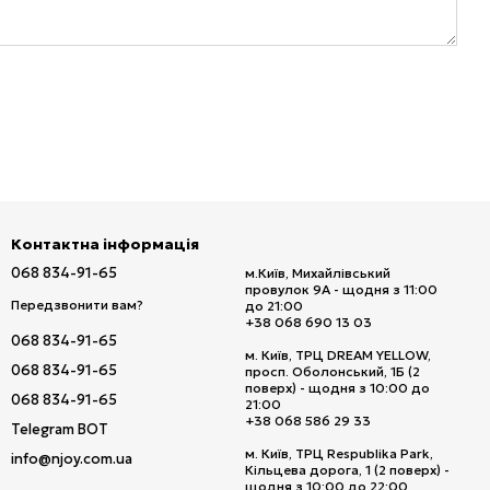
Контактна інформація
068 834-91-65
м.Київ, Михайлівський
провулок 9А - щодня з 11:00
Передзвонити вам?
до 21:00
+38 068 690 13 03
068 834-91-65
м. Київ, ТРЦ DREAM YELLOW,
068 834-91-65
просп. Оболонський, 1Б (2
поверх) - щодня з 10:00 до
068 834-91-65
21:00
+38 068 586 29 33
Telegram BOT
м. Київ, ТРЦ Respublika Park,
info@njoy.com.ua
Кільцева дорога, 1 (2 поверх) -
щодня з 10:00 до 22:00