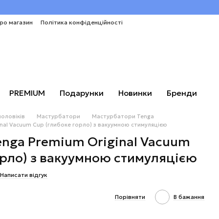
про магазин
Політика конфіденційності
PREMIUM
Подарунки
Новинки
Бренди
чоловіків
Мастурбатори
Мастурбатори Tenga
nal Vacuum Cup (глибоке горло) з вакуумною стимуляцією
nga Premium Original Vacuum
орло) з вакуумною стимуляцією
Написати відгук
Порівняти
В бажання