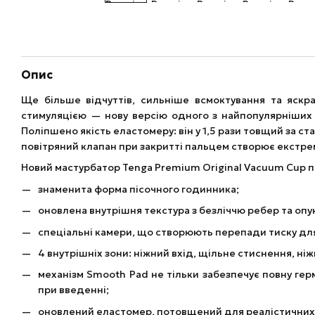
Опис
Ще більше відчуттів, сильніше всмоктування та яскр
стимуляцією — нову версію одного з найпопулярніших м
Поліпшено якість еластомеру: він у 1,5 рази товщий за с
повітряний клапан при закритті пальцем створює екстр
Новий мастурбатор Tenga Premium Original Vacuum Cup по
знаменита форма пісочного годинника;
оновлена ​​внутрішня текстура з безліччю ребер та оп
спеціальні камери, що створюють перепади тиску для 
4 внутрішніх зони: ніжний вхід, щільне стиснення, ні
механізм Smooth Pad не тільки забезпечує повну гер
при введенні;
оновлений еластомер, потовщений для реалістичних ві