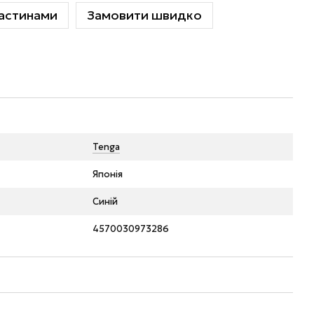
астинами
Замовити швидко
Tenga
Японія
Синій
4570030973286