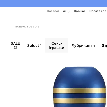
Перейти до основного контенту
Каталог
Акції
Про нас
Оплата і до
SALE
Секс-
Select⭐
Лубриканти
Зд
🌞
іграшки