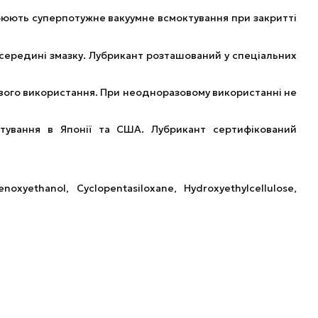
орюють суперпотужне вакуумне всмоктування при закритті
всередині змазку. Лубрикант розташований у спеціальних
ового використання. При неодноразовому використанні не
стування в Японії та США. Лубрикант сертифікований
oxyethanol, Cyclopentasiloxane, Hydroxyethylcellulose,