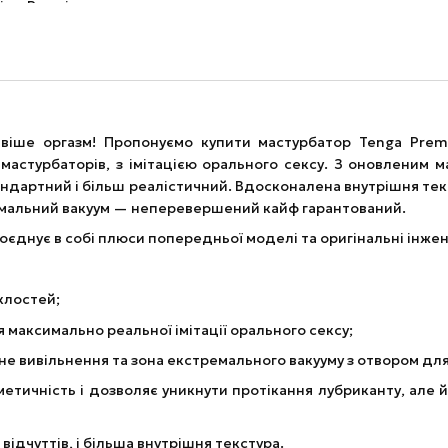
авіше оргазм! Пропонуємо купити мастурбатор Tenga Prem
астурбаторів, з імітацією орального сексу. З оновленим 
тандартний і більш реалістичний. Вдосконалена внутрішня тек
емальний вакуум — неперевершений кайф гарантований.
єднує в собі плюси попередньої моделі та оригінальні інжен
уклостей;
максимально реальної імітації орального сексу;
жне вивільнення та зона екстремального вакууму з отвором дл
метичність і дозволяє уникнути протікання лубриканту, але 
дчуттів, і більша внутрішня текстура.