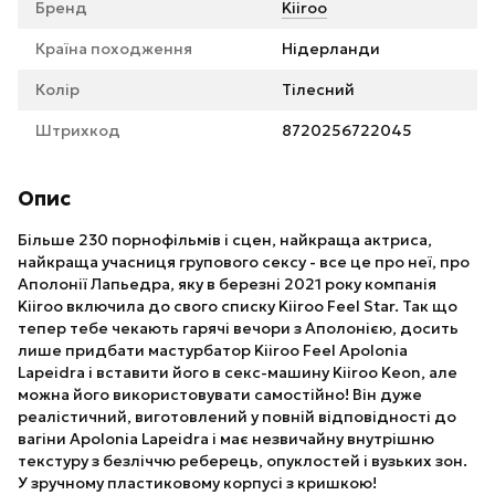
Бренд
Kiiroo
Країна походження
Нідерланди
Колір
Тілесний
Штрихкод
8720256722045
Опис
Більше 230 порнофільмів і сцен, найкраща актриса,
найкраща учасниця групового сексу - все це про неї, про
Аполонії Лапьедра, яку в березні 2021 року компанія
Kiiroo включила до свого списку Kiiroo Feel Star. Так що
тепер тебе чекають гарячі вечори з Аполонією, досить
лише придбати мастурбатор Kiiroo Feel Apolonia
Lapeidra і вставити його в секс-машину Kiiroo Keon, але
можна його використовувати самостійно! Він дуже
реалістичний, виготовлений у повній відповідності до
вагіни Apolonia Lapeidra і має незвичайну внутрішню
текстуру з безліччю реберець, опуклостей і вузьких зон.
У зручному пластиковому корпусі з кришкою!