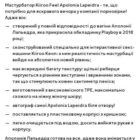
Мастурбатор Kiiroo Feel Apolonia Lapeidra - те, що
потрібно для яскравого вечора у компанії порнозірки!
Адже він:
створений у повній відповідності до вагіни Аполонії
Лапьедра, яка прикрасила обкладинку Playboy в 2018
році;
сконструйований спеціально для інтерактивної секс-
машини Kiiroo Keon: з ним реалістичність мастурбації
вийде на абсолютно новий рівень;
має всередині багату текстуру: щільні реберця
чергуються з різними виступами і звуженими зонами,
так що стимулюють кожен сантиметр пеніса;
виготовлений з високоякісного TPE, максимально
схожого на ніжну жіночу шкіру;
автограф самої Apolonia Lapeidra біля отвору!
поставляється у пластиковому корпусі з кришкою;
легко очищується під водою, досить вийняти рукав з
корпусу.
Аполонія Лапьедра готова на все, адже вона знімається у