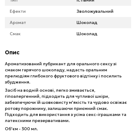
Тип
Їстівний
Ефекти
Зволожувальний
Аромат
Шоколад
Смак
Шоколад
Опис
Ароматизований лубрикант для орального сексу зі
смаком гарячого шоколаду, надасть оральним
прелюдіям глибокого фруктового відтінку і посилить
збудження.
Засіб на водній основі, легко змивається,
гіпоалергенний, підходить для чутливої шкіри,
забезпечуючи їй шовковисту м'якість та чудово освіжає
ротову порожнину, залишаючи приємний смак.
Підходить для використання з усіма секс-іграшками та
латексними презервативами.
Об'єм - 300 мл.