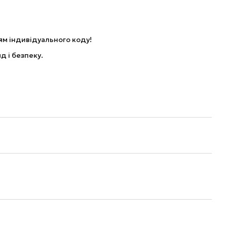
ням індивідуального коду!
д і безпеку.