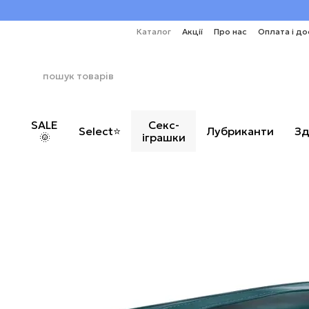
Перейти до основного контенту
Каталог
Акції
Про нас
Оплата і до
SALE
Секс-
Select⭐
Лубриканти
Зд
🌞
іграшки