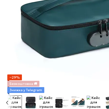
−29%
Безкоштовна 🚚
Знижка у Telegram