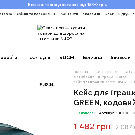
Безкоштовна доставка від 1500 грн.
ставка
Обмін та повернення
Контакти
Магазини
Блог
Відгуки 
оров`я
Прелюдія
БДСМ
Білизна
Інклюзія
Головна
Секс-іграшки
Для 
Для зберігання іграшок Dorcel
Кейс для іграшок Dorcel DISCREET
Кейс для іграш
GREEN, кодовий
В наявності
Артикул: SX1110
Н
1 482 грн
2 087