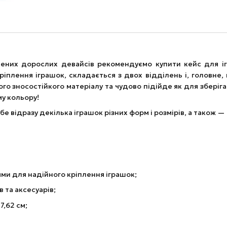
блених дорослих девайсів рекомендуємо купити кейс для іг
лення іграшок, складається з двох відділень і, головне, 
го зносостійкого матеріалу та чудово підійде як для зберіган
у кольору!
е відразу декілька іграшок різних форм і розмірів, а також —
ми для надійного кріплення іграшок;
 та аксесуарів;
7,62 см;