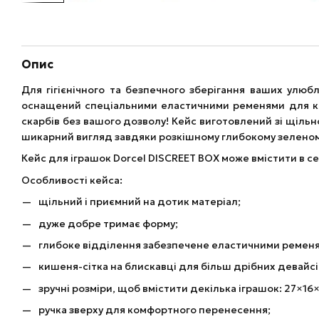
Опис
Для гігієнічного та безпечного зберігання ваших улю
оснащений спеціальними еластичними ременями для кріп
скарбів без вашого дозволу! Кейс виготовлений зі щільно
шикарний вигляд завдяки розкішному глибокому зеленом
Кейс для іграшок Dorcel DISCREET BOX може вмістити в себ
Особливості кейса:
щільний і приємний на дотик матеріал;
дуже добре тримає форму;
глибоке відділення забезпечене еластичними ременя
кишеня-сітка на блискавці для більш дрібних девайсів
зручні розміри, щоб вмістити декілька іграшок: 27×16×
ручка зверху для комфортного перенесення;