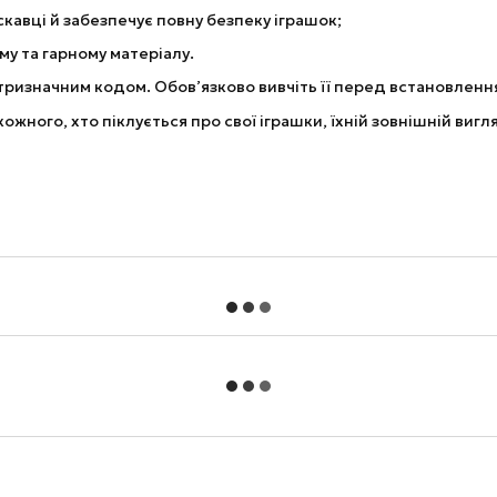
скавці й забезпечує повну безпеку іграшок;
му та гарному матеріалу.
з тризначним кодом. Обов’язково вивчіть її перед встановлен
жного, хто піклується про свої іграшки, їхній зовнішній вигля