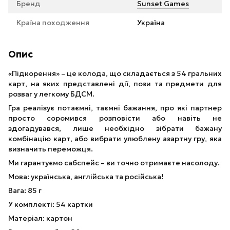
Бренд
Sunset Games
Країна походження
Україна
Опис
«Підкорення» – це колода, що складається з 54 гральних
карт, на яких представлені дії, пози та предмети для
розваг у легкому БДСМ.
Гра реалізує потаємні, таємні бажання, про які партнер
просто соромився розповісти або навіть не
здогадувався, лише необхідно зібрати бажану
комбінацію карт, або вибрати улюблену азартну гру, яка
визначить переможця.
Ми гарантуємо сабспейс – ви точно отримаєте насолоду.
Мова: українська, англійська та російська!
Вага: 85 г
У комплекті: 54 картки
Матеріал: картон