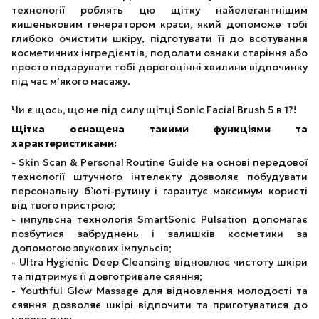
технології роблять цю щітку найелегантнішим
кишеньковим генератором краси, який допоможе тобі
глибоко очистити шкіру, підготувати її до всотування
косметичних інгредієнтів, подолати ознаки старіння або
просто подарувати тобі дорогоцінні хвилини відпочинку
під час м’якого масажу.
Чи є щось, що не під силу щітці Sonic Facial Brush 5 в 1?!
Щітка оснащена такими функціями та
характеристиками:
- Skin Scan & Personal Routine Guide на основі передової
технології штучного інтелекту дозволяє побудувати
персональну б’юті-рутину і гарантує максимум користі
від твого пристрою;
- імпульсна технологія SmartSonic Pulsation допомагає
позбутися забруднень і залишків косметики за
допомогою звукових імпульсів;
- Ultra Hygienic Deep Cleansing відновлює чистоту шкіри
та підтримує її довготривале сяяння;
- Youthful Glow Massage для відновлення молодості та
сяяння дозволяє шкірі відпочити та приготуватися до