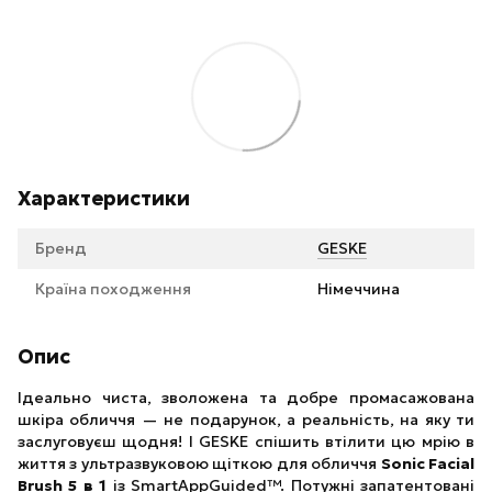
Характеристики
Бренд
GESKE
Країна походження
Німеччина
Опис
Ідеально чиста, зволожена та добре промасажована
шкіра обличчя — не подарунок, а реальність, на яку ти
заслуговуєш щодня! І GESKE спішить втілити цю мрію в
життя з ультразвуковою щіткою для обличчя
Sonic Facial
Brush 5 в 1
із SmartAppGuided™. Потужні запатентовані