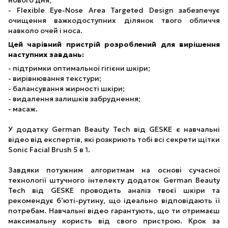
нового дня;
- Flexible Eye-Nose Area Targeted Design забезпечує
очищення важкодоступних ділянок твого обличчя
навколо очей і носа.
Цей чарівний пристрій розроблений для вирішення
наступних завдань:
- підтримки оптимальної гігієни шкіри;
- вирівнювання текстури;
- балансування жирності шкіри;
- видалення залишків забруднення;
- масаж.
У додатку German Beauty Tech від GESKE є навчальні
відео від експертів, які розкриють тобі всі секрети щітки
Sonic Facial Brush 5 в 1.
Завдяки потужним алгоритмам на основі сучасної
технології штучного інтелекту додаток German Beauty
Tech від GESKE проводить аналіз твоєї шкіри та
рекомендує б’юті-рутину, що ідеально відповідають її
потребам. Навчальні відео гарантують, що ти отримаєш
максимальну користь від свого пристрою. Крок за