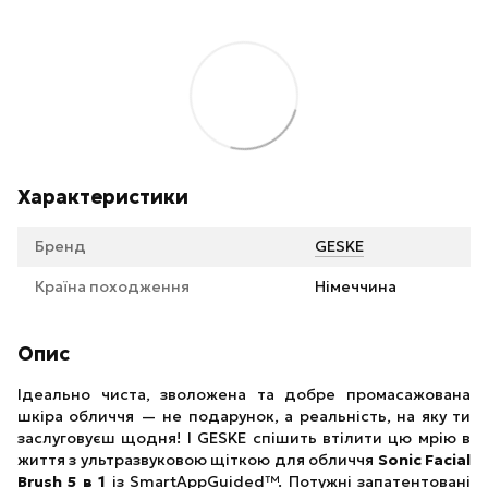
Характеристики
Бренд
GESKE
Країна походження
Німеччина
Опис
Ідеально чиста, зволожена та добре промасажована
шкіра обличчя — не подарунок, а реальність, на яку ти
заслуговуєш щодня! І GESKE спішить втілити цю мрію в
життя з ультразвуковою щіткою для обличчя
Sonic Facial
Brush 5 в 1
із SmartAppGuided™. Потужні запатентовані