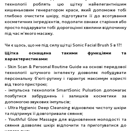
технології роблять цю щітку найелегантнішим
кишеньковим генератором краси, який допоможе тобі
глибоко очистити шкіру, підготувати її до всотування
косметичних інгредієнтів, подолати ознаки старіння або
просто подарувати тобі дорогоцінні хвилини відпочинку
під час м’якого масажу.
Чи є щось, що не під силу щітці Sonic Facial Brush 5 в 1?!
Щітка оснащена такими функціями та
характеристиками:
- Skin Scan & Personal Routine Guide на основі передової
технології штучного інтелекту дозволяє побудувати
персональну б’юті-рутину і гарантує максимум користі
від твого пристрою;
- імпульсна технологія SmartSonic Pulsation допомагає
позбутися забруднень і залишків косметики за
допомогою звукових імпульсів;
- Ultra Hygienic Deep Cleansing відновлює чистоту шкіри
та підтримує її довготривале сяяння;
- Youthful Glow Massage для відновлення молодості та
сяяння дозволяє шкірі відпочити та приготуватися до