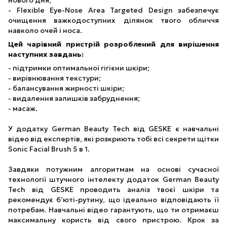
нового дня;
- Flexible Eye-Nose Area Targeted Design забезпечує
очищення важкодоступних ділянок твого обличчя
навколо очей і носа.
Цей чарівний пристрій розроблений для вирішення
наступних завдань:
- підтримки оптимальної гігієни шкіри;
- вирівнювання текстури;
- балансування жирності шкіри;
- видалення залишків забруднення;
- масаж.
У додатку German Beauty Tech від GESKE є навчальні
відео від експертів, які розкриють тобі всі секрети щітки
Sonic Facial Brush 5 в 1.
Завдяки потужним алгоритмам на основі сучасної
технології штучного інтелекту додаток German Beauty
Tech від GESKE проводить аналіз твоєї шкіри та
рекомендує б’юті-рутину, що ідеально відповідають її
потребам. Навчальні відео гарантують, що ти отримаєш
максимальну користь від свого пристрою. Крок за