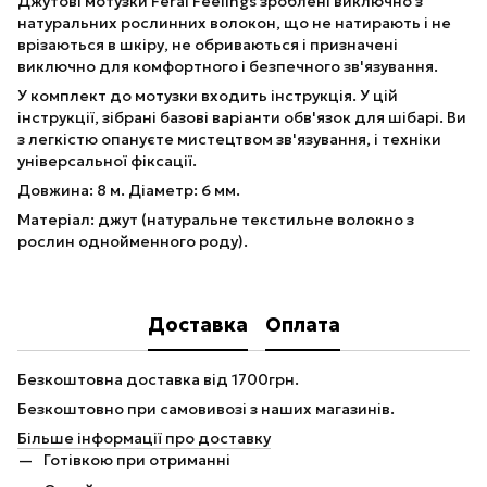
Джутові мотузки Feral Feelings зроблені виключно з
натуральних рослинних волокон, що не натирають і не
врізаються в шкіру, не обриваються і призначені
виключно для комфортного і безпечного зв'язування.
У комплект до мотузки входить інструкція. У цій
інструкції, зібрані базові варіанти обв'язок для шібарі. Ви
з легкістю опануєте мистецтвом зв'язування, і техніки
універсальної фіксації.
Довжина: 8 м. Діаметр: 6 мм.
Матеріал: джут (натуральне текстильне волокно з
рослин однойменного роду).
Доставка
Оплата
Безкоштовна доставка від 1700грн.
Безкоштовно при самовивозі з наших магазинів.
Більше інформації про доставку
Готівкою при отриманні