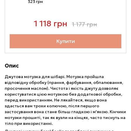
323 грн
1 118 грн
1 177 грн
Купити
Опис
Джутова мотузка для шібарі. Мотузка пройшла
відповідну обробку (прання, фарбування, обпалювання,
просочення маслом). Чистота і якість джуту дозволяє
користуватися цією мотузкою без додаткової обробки,
перед використанням. Не лякайтеся, якщо вона
здасться вам трохи колючою, після першого
застосування вона стане більш гладкою і м'якою. Кінчики
мотузки прошиті, так як вузли на кінцях, часто тиснуть на
тіло при використанні.