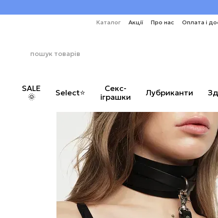
Перейти до основного контенту
Каталог
Акції
Про нас
Оплата і до
SALE
Секс-
Select⭐
Лубриканти
Зд
🌞
іграшки