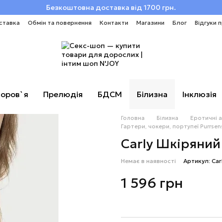
Безкоштовна доставка від 1700 грн.
ставка
Обмін та повернення
Контакти
Магазини
Блог
Відгуки 
оров`я
Прелюдія
БДСМ
Білизна
Інклюзія
Головна
Білизна
Еротичні 
Гартери, чокери, портупеї Purrsen
Carly Шкіряний
Немає в наявності
Артикул: Ca
1 596 грн