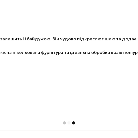
 залишить її байдужою. Він чудово підкреслює шию та додає і
якісна нікельована фурнітура та ідеальна обробка країв пол