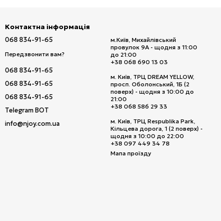
Контактна інформація
068 834-91-65
м.Київ, Михайлівський
провулок 9А - щодня з 11:00
Передзвонити вам?
до 21:00
+38 068 690 13 03
068 834-91-65
м. Київ, ТРЦ DREAM YELLOW,
068 834-91-65
просп. Оболонський, 1Б (2
поверх) - щодня з 10:00 до
068 834-91-65
21:00
+38 068 586 29 33
Telegram BOT
м. Київ, ТРЦ Respublika Park,
info@njoy.com.ua
Кільцева дорога, 1 (2 поверх) -
щодня з 10:00 до 22:00
+38 097 449 34 78
Мапа проїзду