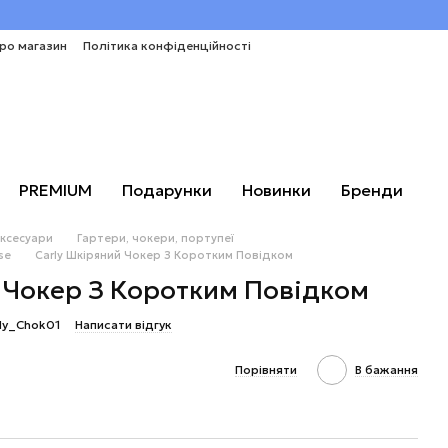
про магазин
Політика конфіденційності
PREMIUM
Подарунки
Новинки
Бренди
аксесуари
Гартери, чокери, портупеї
se
Carly Шкіряний Чокер З Коротким Повідком
 Чокер З Коротким Повідком
rly_Chok01
Написати відгук
Порівняти
В бажання