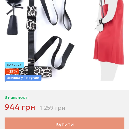
Новинка
−25%
Знижка у Telegram
В наявності
944 грн
1 259 грн
Купити