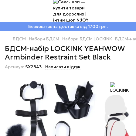
Безкоштовна доставка від 1700 грн.
БДСМ
Набори БДСМ
Набори БДСМ LOCKINK
БДСМ-наб
БДСМ-набір LOCKINK YEAHWOW
Armbinder Restraint Set Black
Артикул:
SX2843
Написати відгук