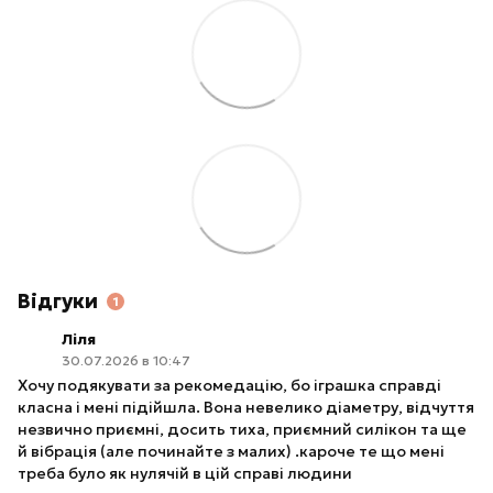
Відгуки
1
Ліля
30.07.2026 в 10:47
Хочу подякувати за рекомедацію, бо іграшка справді
класна і мені підійшла. Вона невелико діаметру, відчуття
незвично приємні, досить тиха, приємний силікон та ще
й вібрація (але починайте з малих) .кароче те що мені
треба було як нулячій в цій справі людини