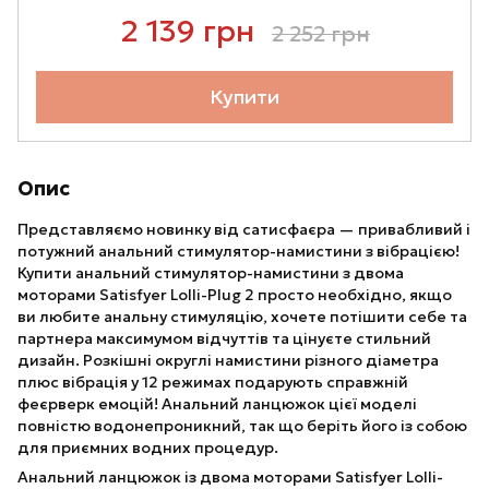
2 139 грн
2 252 грн
Купити
Опис
Представляємо новинку від сатисфаєра — привабливий і
потужний анальний стимулятор-намистини з вібрацією!
Купити анальний стимулятор-намистини з двома
моторами Satisfyer Lolli-Plug 2 просто необхідно, якщо
ви любите анальну стимуляцію, хочете потішити себе та
партнера максимумом відчуттів та цінуєте стильний
дизайн. Розкішні округлі намистини різного діаметра
плюс вібрація у 12 режимах подарують справжній
феєрверк емоцій! Анальний ланцюжок цієї моделі
повністю водонепроникний, так що беріть його із собою
для приємних водних процедур.
Анальний ланцюжок із двома моторами Satisfyer Lolli-