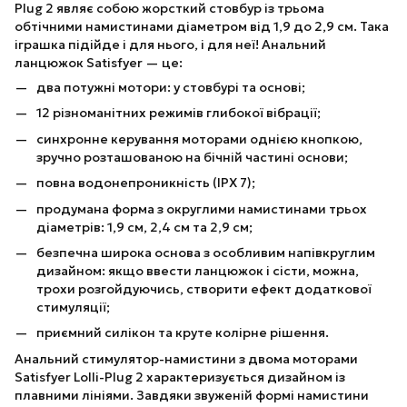
Plug 2 являє собою жорсткий стовбур із трьома
обтічними намистинами діаметром від 1,9 до 2,9 см. Така
іграшка підійде і для нього, і для неї! Анальний
ланцюжок Satisfyer — це:
два потужні мотори: у стовбурі та основі;
12 різноманітних режимів глибокої вібрації;
синхронне керування моторами однією кнопкою,
зручно розташованою на бічній частині основи;
повна водонепроникність (IPX 7);
продумана форма з округлими намистинами трьох
діаметрів: 1,9 см, 2,4 см та 2,9 см;
безпечна широка основа з особливим напівкруглим
дизайном: якщо ввести ланцюжок і сісти, можна,
трохи розгойдуючись, створити ефект додаткової
стимуляції;
приємний силікон та круте колірне рішення.
Анальний стимулятор-намистини з двома моторами
Satisfyer Lolli-Plug 2 характеризується дизайном із
плавними лініями. Завдяки звуженій формі намистини